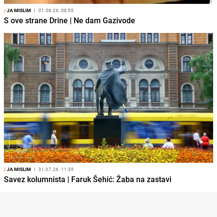
/
JA MISLIM
I
01.08.26. 08:55
S ove strane Drine | Ne dam Gazivode
/
JA MISLIM
I
31.07.26. 11:39
Savez kolumnista | Faruk Šehić: Žaba na zastavi