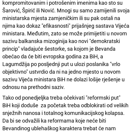
kompromitovanim i potrošenim imenima kao sto su
Šarović, Špirić ili Nović. Mnogi su samo zamijenili svoja
ministarska mjesta zamjeničkim ili su pak ostali na
njima kao dokaz "efikasnosti" prijašnjeg sastava Vijeća
ministara. Međutim, zato se može primijetiti u novom
sazivu balkanska mizoginija kao novi "demokratski
princip" vladajuće šestorke, sa kojom je Bevanda
obećao da će biti evropska godina za BiH, a
Lagumdžija po posljednji put u ulozi poslanika "vrlo
objektivno" ustvrdio da ni na jedno mjesto u novom
sazivu Vijeća ministara BiH ne dolazi lošije rješenje u
odnosu na prethodni saziv.
Tako od ponedjeljka treba očekivati "reformski put"
BiH koji doduše za početak treba odblokirati od velikih
snježnih nanosa i totalnog komunikacijskog kolapsa.
Da bi se odvažili ka reformama koje neće biti
Bevandinog ublehaškog karaktera trebat će nam