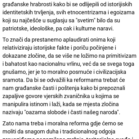
građanske hrabrosti kako bi se odlijepili od istorijiskih
identitetskih trvljenja, svih etnocentrizama i egoizama
koji su najčešće u suglasju sa "svetim" bilo da su
patriotske, ideološke, pa cak i kulturne naravi.
To znači da prestanemo aplaudirati onima koji
relativiziraju istorijske fakte i poriču počinjene i
dokazane zločine, da se više ne ložimo na primitivizam
i bahatost kao nacionalnu vrlinu, već da se svega toga
gnušamo, jer je to moralno posrnuće i civilizacijska
sramota. Da bi se odvažili ka reformama trebat će
nam građanske časti i poštenja kako bi prepoznali
zapaljive govore vjerskih zvaničnika u kojima se
manipulira istinom i laži, kada se mjesta zločina
nazivaju "oazama slobode i časti našeg naroda".
Zato nama treba i moralna reforma gdje ćemo se
moliti da snagom duha i tradicionalnog odgoja