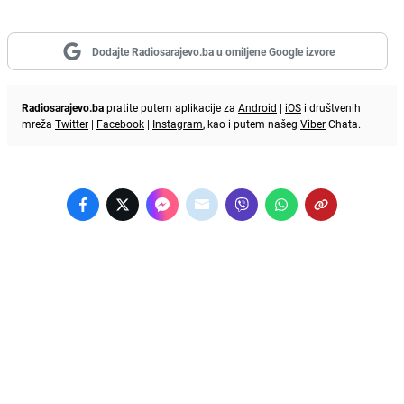
Dodajte Radiosarajevo.ba u omiljene Google izvore
Radiosarajevo.ba
pratite putem aplikacije za
Android
|
iOS
i društvenih
mreža
Twitter
|
Facebook
|
Instagram
, kao i putem našeg
Viber
Chata.