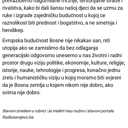
prevaziđemo nagomilane mržnje, teritorijalne svađe i
rivalstva, kako bi dali šansu našoj djeci da se uzmu za
ruke i izgrade zajedničku budućnost u kojoj ce
raznolikost biti prednost i bogatstvo, a ne smetnja i
hendikep.
Evropska budućnost Bosne nije nikakav san, niti
utopija ako se zamislimo da bez odlaganja
generacijski odgovorno unesemo u nas životni i radni
prostor drugu viziju politike, ekonomije, kulture, religije,
istorije, nauke, tehnologije i progresa, konačno jednu
zrelu i humanističku viziju u kojoj moramo biti svjesni
da je Bosna zemlja u kojem nikom nije dobro, ako
svima nije dobro.
Stavovi iznešeni u rubrici 'Ja mislim' nisu nužno i stavovi portala
Radiosarajevo.ba