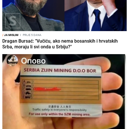
/
JA MISLIM
I
PRIJE 5 DANA
Dragan Bursać: "Vučiću, ako nema bosanskih i hrvatskih
Srba, moraju li svi onda u Srbiju?"