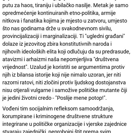
putu za haos, tiraniju i ubilačko nasilje. Metak je samo
opredmećenje kontinuiranih etno-politika, armije
nitkova i fanatika kojima je mjesto u zatvoru, umjesto
što nas godinama drže u svakodnevnom sivilu,
provincijalizaciji i marginalizaciji. Ti "ugledni građani"
dolaze iz jezovitog zbira konstitutivnih naroda i
njihovih ideoloških elita koji odlučuju da su predrasude,
atavizmi i arhaizmi naša nepomjerljiva "društvena
vrijednost". Uzalud je koristiti se argumentima protiv
njih iz bilansa istorije koji nije nimalo uzoran, jer niti
razorni ratovi, niti zločini protiv ljudskog dostojanstva
nisu otjerali vulgarne i samožive političke mutante čiji
je jedini životni credo - "Poslije mene potop!".
Vođeni tim socijalnim refleksom samoodržanja,
korumpirane i kriminogene društvene strukture
integrirane u političke organizacije i vjerske zajednice
stvaraju zajednički, neprobojni štit prema svim