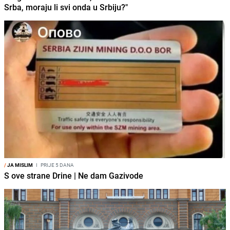
Srba, moraju li svi onda u Srbiju?"
/
JA MISLIM
I
PRIJE 5 DANA
S ove strane Drine | Ne dam Gazivode