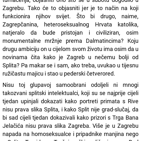
Zagrebu. Tako će to objasniti jer je to način na koji
funkcionira njihov svijet. Što bi drugo, naime,
Zagrepčanina, heteroseksualnog Hrvata katolika,
natjeralo da bude pristojan i civiliziran, osim
monumentalne mržnje prema Dalmatincima? Koju
drugu ambiciju on u cijelom svom životu ima osim da u
novinama čita kako je Zagreb u nečemu bolji od
Splita? Pa makar se i sam, ako treba, uvukao u tijesnu
ružičastu majicu i stao u pederski četverored.
Nisu toj glupavoj samoobrani odoljeli ni mnogi
takozvani splitski intelektualci, koji su se najprije cijeli
tjedan upinjali dokazati kako portreti primata s Rive
nisu prava slika Splita, i kako Split nije grad-slučaj, da
bi sad cijeli tjedan dokazivali kako prizori s Trga Bana
Jelačića nisu prava slika Zagreba. Više je u Zagrebu
napada na homoseksualce i pripadnike manjina nego