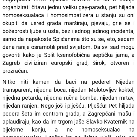
organizirati čitavu jednu veliku gay-paradu, pet hiljada
homoseksualaca i homosimpatizera u stanju su oni
okupiti da usred grada marširaju, pjevaju, grle se i
božeprosti ljube u usta, bez ijednog jedinog incidenta,
samo da napakoste Splićanima što su se, eto, sedam
dana ranije osramotili pred svijetom. Da svi sad mogu
govoriti kako je Split ksenofobična septička jama, a
Zagreb civiliziran europski grad, širok, otvoren i
prozračan.
Nitko niti kamen da baci na pedere! Nijedan
transparent, nijedna boca, nijedan Molotovljev koktel,
nijedna petarda, nijedna ručna bomba, nijedan mrtav,
nijedan ranjen. Nego još i plješću. Plješću! Pet hiljada
pedera šeta im centrom grada, a Zagrepčani mašu i
aplaudiraju, kao da im trgom jaše Slavko Kvaternik na
bijelome konju, a ne homoseksualac na