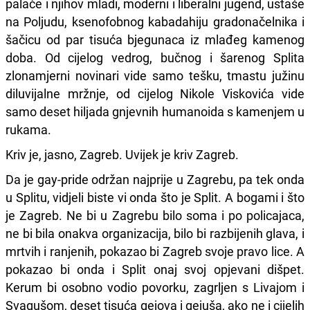
palače i njihov mladi, moderni i liberalni jugend, ustaše
na Poljudu, ksenofobnog kabadahiju gradonačelnika i
šačicu od par tisuća bjegunaca iz mlađeg kamenog
doba. Od cijelog vedrog, bučnog i šarenog Splita
zlonamjerni novinari vide samo tešku, tmastu južinu
diluvijalne mržnje, od cijelog Nikole Viskovića vide
samo deset hiljada gnjevnih humanoida s kamenjem u
rukama.
Kriv je, jasno, Zagreb. Uvijek je kriv Zagreb.
Da je gay-pride održan najprije u Zagrebu, pa tek onda
u Splitu, vidjeli biste vi onda što je Split. A bogami i što
je Zagreb. Ne bi u Zagrebu bilo soma i po policajaca,
ne bi bila onakva organizacija, bilo bi razbijenih glava, i
mrtvih i ranjenih, pokazao bi Zagreb svoje pravo lice. A
pokazao bi onda i Split onaj svoj opjevani dišpet.
Kerum bi osobno vodio povorku, zagrljen s Livajom i
Svagušom, deset tisuća gejova i gejuša, ako ne i cijelih