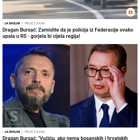
/
JA MISLIM
I
PRIJE 2 DANA
Dragan Bursać: Zamislite da je policija iz Federacije ovako
upala u RS - gorjela bi cijela regija!
/
JA MISLIM
I
PRIJE 3 DANA
Dragan Bursać: "Vučiću, ako nema bosanskih i hrvatskih