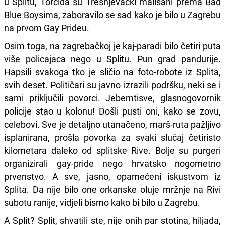
u Splitu, Torcida su Trešnjevački mališani prema Bad
Blue Boysima, zaboravilo se sad kako je bilo u Zagrebu
na prvom Gay Prideu.
Osim toga, na zagrebačkoj je kaj-paradi bilo četiri puta
više policajaca nego u Splitu. Pun grad pandurije.
Hapsili svakoga tko je sličio na foto-robote iz Splita,
svih deset. Političari su javno izrazili podršku, neki se i
sami priključili povorci. Jebemtisve, glasnogovornik
policije stao u kolonu! Došli pusti oni, kako se zovu,
celebovi. Sve je detaljno utanačeno, marš-ruta pažljivo
isplanirana, prošla povorka za svaki slučaj četiristo
kilometara daleko od splitske Rive. Bolje su purgeri
organizirali gay-pride nego hrvatsko nogometno
prvenstvo. A sve, jasno, opamećeni iskustvom iz
Splita. Da nije bilo one orkanske oluje mržnje na Rivi
subotu ranije, vidjeli bismo kako bi bilo u Zagrebu.
A Split? Split, shvatili ste, nije onih par stotina, hiljada,