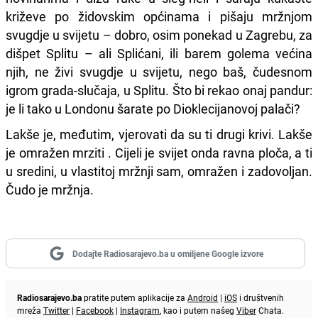
križeve po židovskim općinama i pišaju mržnjom
svugdje u svijetu – dobro, osim ponekad u Zagrebu, za
dišpet Splitu – ali Splićani, ili barem golema većina
njih, ne živi svugdje u svijetu, nego baš, čudesnom
igrom grada-slučaja, u Splitu. Što bi rekao onaj pandur:
je li tako u Londonu šarate po Dioklecijanovoj palači?
Lakše je, međutim, vjerovati da su ti drugi krivi. Lakše
je omražen mrziti . Cijeli je svijet onda ravna ploča, a ti
u sredini, u vlastitoj mržnji sam, omražen i zadovoljan.
Čudo je mržnja.
Dodajte Radiosarajevo.ba u omiljene Google izvore
Radiosarajevo.ba
pratite putem aplikacije za
Android
|
iOS
i društvenih
mreža
Twitter
|
Facebook
|
Instagram
, kao i putem našeg
Viber
Chata.