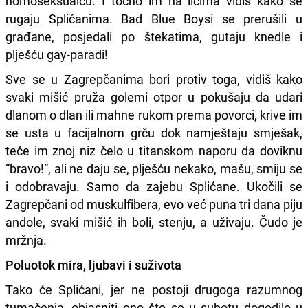
homoseksualcu. I točno im na licima vidiš kako se
rugaju Splićanima. Bad Blue Boysi se prerušili u
građane, posjedali po štekatima, gutaju knedle i
plješću gay-paradi!
Sve se u Zagrepčanima bori protiv toga, vidiš kako
svaki mišić pruža golemi otpor u pokušaju da udari
dlanom o dlan ili mahne rukom prema povorci, krive im
se usta u facijalnom grču dok namještaju smješak,
teče im znoj niz čelo u titanskom naporu da doviknu
“bravo!”, ali ne daju se, plješću nekako, mašu, smiju se
i odobravaju. Samo da zajebu Splićane. Ukočili se
Zagrepčani od muskulfibera, evo već puna tri dana piju
andole, svaki mišić ih boli, stenju, a uživaju. Čudo je
mržnja.
Poluotok mira, ljubavi i suživota
Tako će Splićani, jer ne postoji drugoga razumnog
tumačenja, objasniti ono što se u subotu dogodilo u