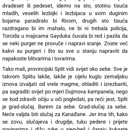
dvadeset ili pedeset, idemo na sto, stotinu tisuća
mladih, veselih lezbijki i lezbijaca u svim duginim
bojama paradiralo bi Rivom, drugih sto tisuća
razdragano bi im mahalo, ne bi ni trebala policija,
Torcida u majicama Gayduka čuvala bi red i pazila da
se neki purger ne provuče i napravi sranje. Znate već
kakvi su purgeri i što su sve u stanju napraviti da
napakoste blitvarima i tovarima.
Tako mali, provincijski Split vidi svijet oko sebe. Sve je
takvom Splitu lakše, lakše je cijelu kuglu zemaljsku
iznova izvaljati od vrele magme, ohladiti i izrezbariti,
pa sagraditi svijet po mjeri Dujmova kampanela, nego
se kod zdravih očiju u oči pogledati, pa reći: jest, Split
je grad-slučaj. Barem za sebe. Grad-slučaj za sebe.
Neće valjda biti slučaj za Kanađane. Jer ima tih, kako
se zovu, slučajeva i drugdje, tuku pedere i prijete
novinarima i dižu ruke u sieg-heil i šaraju kukaste