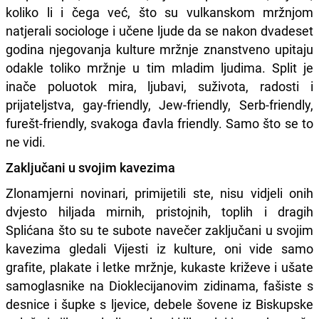
koliko li i čega već, što su vulkanskom mržnjom
natjerali sociologe i učene ljude da se nakon dvadeset
godina njegovanja kulture mržnje znanstveno upitaju
odakle toliko mržnje u tim mladim ljudima. Split je
inače poluotok mira, ljubavi, suživota, radosti i
prijateljstva, gay-friendly, Jew-friendly, Serb-friendly,
furešt-friendly, svakoga đavla friendly. Samo što se to
ne vidi.
Zaključani u svojim kavezima
Zlonamjerni novinari, primijetili ste, nisu vidjeli onih
dvjesto hiljada mirnih, pristojnih, toplih i dragih
Splićana što su te subote navečer zaključani u svojim
kavezima gledali Vijesti iz kulture, oni vide samo
grafite, plakate i letke mržnje, kukaste križeve i ušate
samoglasnike na Dioklecijanovim zidinama, fašiste s
desnice i šupke s ljevice, debele šovene iz Biskupske