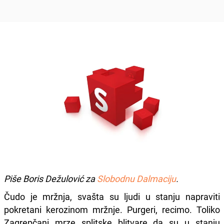
Piše Boris Dežulović za
Slobodnu Dalmaciju
.
Čudo je mržnja, svašta su ljudi u stanju napraviti
pokretani kerozinom mržnje. Purgeri, recimo. Toliko
Zagrepčani mrze splitske blitvare da su u stanju