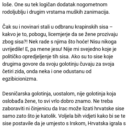
loše. One su tek logičan dodatak nogometnom
rodoljublju i drugim vrstama muških zanimacija.
Čak su i novinari stali u odbranu krapinskih sisa –
kakvo je to, pobogu, licemjerje da se žene prozivaju
zbog sisa?! Nek rade s njima što hoće! Nisu nikoga
uvrijedile! E, pa mene jesu! Nije mi svejedno koje je
političko opredjeljenje tih sisa. Ako su to sise koje
drugima govore da svoju golotinju čuvaju za svoja
četiri zida, onda neka i one odustanu od
egzibicionizma.
Desničarska golotinja, uostalom, nije golotinja koja
oslobađa žene, to svi vrlo dobro znamo. Ne treba
zaboraviti ni činjenicu da Irac može lizati hrvatske sise
samo zato što je katolik. Voljela bih vidjeti kako bi se te
sise postavile da je umjesto s Irskom, Hrvatska igrala s