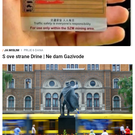
/
JA MISLIM
I
PRIJE 6 DANA
S ove strane Drine | Ne dam Gazivode