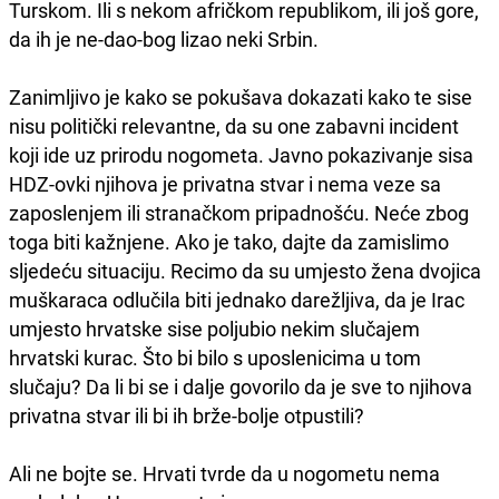
Turskom. Ili s nekom afričkom republikom, ili još gore,
da ih je ne-dao-bog lizao neki Srbin.
Zanimljivo je kako se pokušava dokazati kako te sise
nisu politički relevantne, da su one zabavni incident
koji ide uz prirodu nogometa. Javno pokazivanje sisa
HDZ-ovki njihova je privatna stvar i nema veze sa
zaposlenjem ili stranačkom pripadnošću. Neće zbog
toga biti kažnjene. Ako je tako, dajte da zamislimo
sljedeću situaciju. Recimo da su umjesto žena dvojica
muškaraca odlučila biti jednako darežljiva, da je Irac
umjesto hrvatske sise poljubio nekim slučajem
hrvatski kurac. Što bi bilo s uposlenicima u tom
slučaju? Da li bi se i dalje govorilo da je sve to njihova
privatna stvar ili bi ih brže-bolje otpustili?
Ali ne bojte se. Hrvati tvrde da u nogometu nema