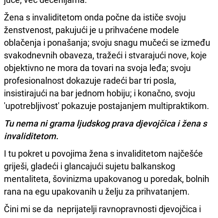
Žena s invaliditetom onda počne da ističe svoju
ženstvenost, pakujući je u prihvaćene modele
oblačenja i ponašanja; svoju snagu mučeći se između
svakodnevnih obaveza, tražeći i stvarajući nove, koje
objektivno ne mora da tovari na svoja leđa; svoju
profesionalnost dokazuje radeći bar tri posla,
insistirajući na bar jednom hobiju; i konačno, svoju
'upotrebljivost' pokazuje postajanjem multipraktikom.
Tu nema ni grama ljudskog prava djevojčica i žena s
invaliditetom.
I tu pokret u povojima žena s invaliditetom najčešće
griješi, gladeći i glancajući sujetu balkanskog
mentaliteta, šovinizma upakovanog u poredak, bolnih
rana na egu upakovanih u želju za prihvatanjem.
Čini mi se da neprijatelji ravnopravnosti djevojčica i