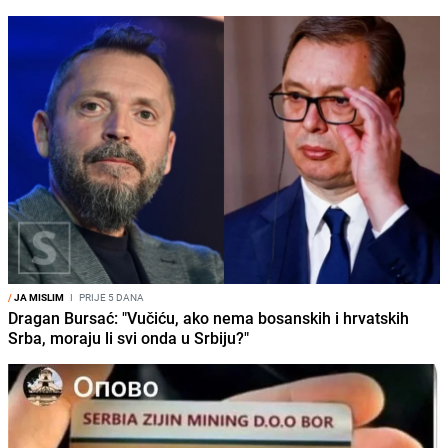
/
JA MISLIM
I
PRIJE 5 DANA
Dragan Bursać: "Vučiću, ako nema bosanskih i hrvatskih
Srba, moraju li svi onda u Srbiju?"