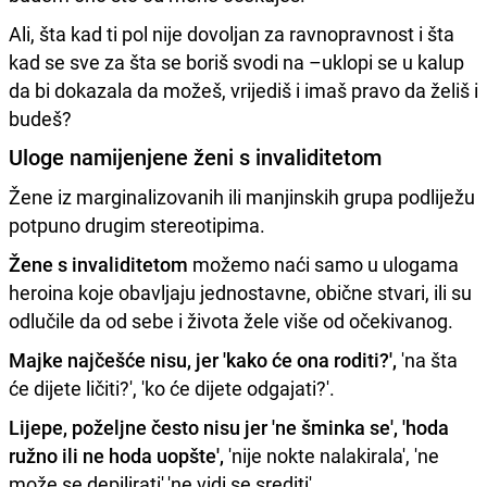
Ali, šta kad ti pol nije dovoljan za ravnopravnost i šta
kad se sve za šta se boriš svodi na –uklopi se u kalup
da bi dokazala da možeš, vrijediš i imaš pravo da želiš i
budeš?
Uloge namijenjene ženi s invaliditetom
Žene iz marginalizovanih ili manjinskih grupa podliježu
potpuno drugim stereotipima.
Žene s invaliditetom
možemo naći samo u ulogama
heroina koje obavljaju jednostavne, obične stvari, ili su
odlučile da od sebe i života žele više od očekivanog.
Majke najčešće nisu, jer 'kako će ona roditi?',
'na šta
će dijete ličiti?', 'ko će dijete odgajati?'.
Lijepe, poželjne često nisu jer 'ne šminka se', 'hoda
ružno ili ne hoda uopšte',
'nije nokte nalakirala', 'ne
može se depilirati','ne vidi se srediti'.