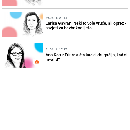
29.06.18. 21:44
Larisa Gavran: Neki to vole vruće, ali oprez -
savjeti za bezbrižno ljeto
01.06.18. 17:27
Ana Kotur Erkić: A šta kad si drugačija, kad si
invalid?