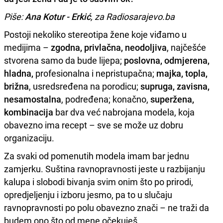
Piše:
Ana Kotur - Erkić
, za Radiosarajevo.ba
Postoji nekoliko stereotipa žene koje viđamo u
medijima –
zgodna, privlačna, neodoljiva
, najčešće
stvorena samo da bude lijepa;
poslovna, odmjerena,
hladna,
profesionalna i nepristupačna;
majka, topla,
brižna
, usredsređena na porodicu;
supruga, zavisna,
nesamostalna
, podređena; konačno,
superžena,
kombinacija
bar dva već nabrojana modela, koja
obavezno ima recept – sve se može uz dobru
organizaciju.
Za svaki od pomenutih modela imam bar jednu
zamjerku. Suština ravnopravnosti jeste u razbijanju
kalupa i slobodi bivanja svim onim što po prirodi,
opredjeljenju i izboru jesmo, pa to u slučaju
ravnopravnosti po polu obavezno znači – ne traži da
budem ono što od mene očekuješ.