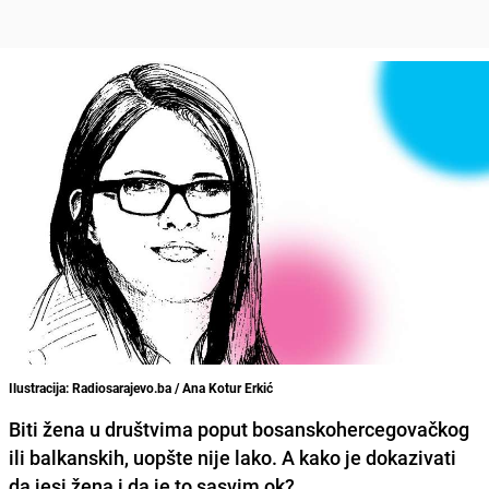
Ilustracija: Radiosarajevo.ba / Ana Kotur Erkić
Biti žena u društvima poput bosanskohercegovačkog
ili balkanskih, uopšte nije lako. A kako je dokazivati
da jesi žena i da je to sasvim ok?