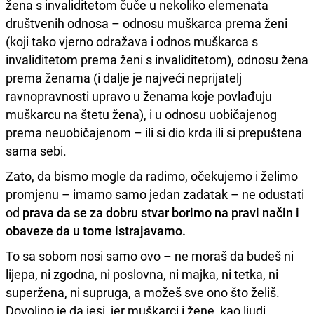
žena s invaliditetom čuče u nekoliko elemenata
društvenih odnosa – odnosu muškarca prema ženi
(koji tako vjerno odražava i odnos muškarca s
invaliditetom prema ženi s invaliditetom), odnosu žena
prema ženama (i dalje je najveći neprijatelj
ravnopravnosti upravo u ženama koje povlađuju
muškarcu na štetu žena), i u odnosu uobičajenog
prema neuobičajenom – ili si dio krda ili si prepuštena
sama sebi.
Zato, da bismo mogle da radimo, očekujemo i želimo
promjenu – imamo samo jedan zadatak – ne odustati
od
prava da se za dobru stvar borimo na pravi način i
obaveze da u tome istrajavamo.
To sa sobom nosi samo ovo – ne moraš da budeš ni
lijepa, ni zgodna, ni poslovna, ni majka, ni tetka, ni
superžena, ni supruga, a možeš sve ono što želiš.
Dovoljno je da jesi, jer muškarci i žene, kao ljudi,