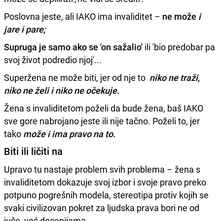
Poslovna jeste, ali IAKO ima invaliditet –
ne može
i
jare i pare
;
Supruga je samo ako se 'on sažalio'
ili 'bio predobar pa
svoj život podredio njoj'...
Superžena ne može biti, jer od nje to
niko ne traži,
niko ne želi i niko ne očekuje.
Žena s invaliditetom poželi da bude žena, baš IAKO
sve gore nabrojano jeste ili nije tačno. Poželi to, jer
tako
može i ima pravo na to.
Biti ili ličiti na
Upravo tu nastaje problem svih problema – žena s
invaliditetom dokazuje svoj izbor i svoje pravo preko
potpuno pogrešnih modela, stereotipa protiv kojih se
svaki civilizovan pokret za ljudska prava bori ne od
juče, već decenijama.