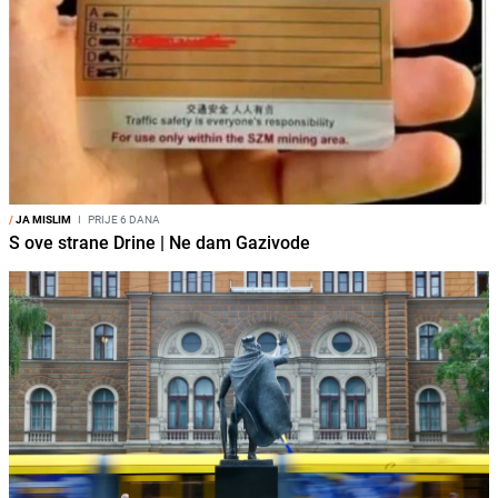
/
JA MISLIM
I
PRIJE 6 DANA
S ove strane Drine | Ne dam Gazivode