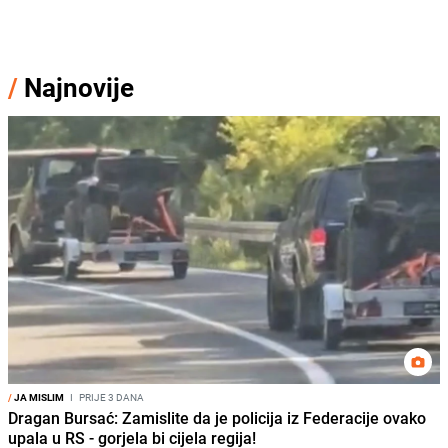
/
Najnovije
/
JA MISLIM
I
PRIJE 3 DANA
Dragan Bursać: Zamislite da je policija iz Federacije ovako
upala u RS - gorjela bi cijela regija!