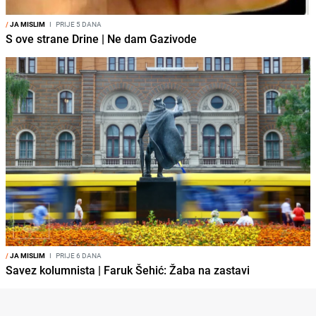
/
JA MISLIM
I
PRIJE 5 DANA
S ove strane Drine | Ne dam Gazivode
/
JA MISLIM
I
PRIJE 6 DANA
Savez kolumnista | Faruk Šehić: Žaba na zastavi