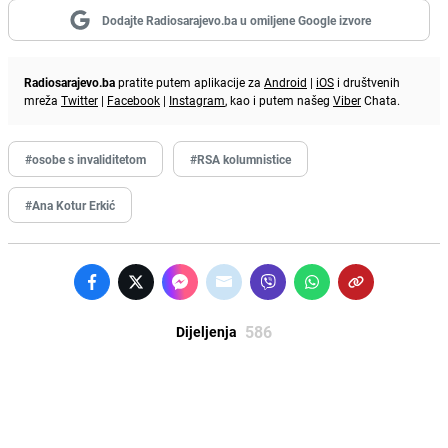
Dodajte Radiosarajevo.ba u omiljene Google izvore
Radiosarajevo.ba
pratite putem aplikacije za
Android
|
iOS
i društvenih
mreža
Twitter
|
Facebook
|
Instagram
, kao i putem našeg
Viber
Chata.
#osobe s invaliditetom
#RSA kolumnistice
#Ana Kotur Erkić
586
Dijeljenja