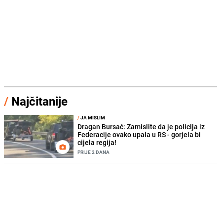
/
Najčitanije
/
JA MISLIM
Dragan Bursać: Zamislite da je policija iz
Federacije ovako upala u RS - gorjela bi
cijela regija!
PRIJE 2 DANA