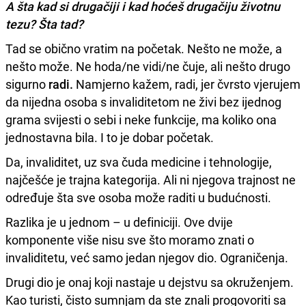
A šta kad si drugačiji i kad hoćeš drugačiju životnu
tezu? Šta tad?
Tad se obično vratim na početak. Nešto ne može, a
nešto može. Ne hoda/ne vidi/ne čuje, ali nešto drugo
sigurno
radi.
Namjerno kažem, radi, jer čvrsto vjerujem
da nijedna osoba s invaliditetom ne živi bez ijednog
grama svijesti o sebi i neke funkcije, ma koliko ona
jednostavna bila. I to je dobar početak.
Da, invaliditet, uz sva čuda medicine i tehnologije,
najčešće je trajna kategorija. Ali ni njegova trajnost ne
određuje šta sve osoba može raditi u budućnosti.
Razlika je u jednom – u definiciji. Ove dvije
komponente više nisu sve što moramo znati o
invaliditetu, već samo jedan njegov dio. Ograničenja.
Drugi dio je onaj koji nastaje u dejstvu sa okruženjem.
Kao turisti, čisto sumnjam da ste znali progovoriti sa