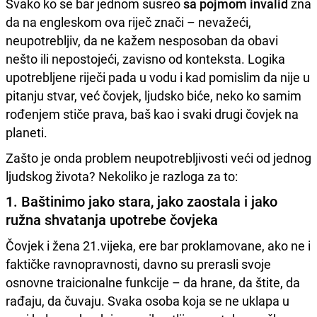
Svako ko se bar jednom susreo
sa pojmom invalid
zna
da na engleskom ova riječ znači – nevažeći,
neupotrebljiv, da ne kažem nesposoban da obavi
nešto ili nepostojeći, zavisno od konteksta. Logika
upotrebljene riječi pada u vodu i kad pomislim da nije u
pitanju stvar, već čovjek, ljudsko biće, neko ko samim
rođenjem stiče prava, baš kao i svaki drugi čovjek na
planeti.
Zašto je onda problem neupotrebljivosti veći od jednog
ljudskog života? Nekoliko je razloga za to:
1. Baštinimo jako stara, jako zaostala i jako
ružna shvatanja upotrebe čovjeka
Čovjek i žena 21.vijeka, ere bar proklamovane, ako ne i
faktičke ravnopravnosti, davno su prerasli svoje
osnovne traicionalne funkcije – da hrane, da štite, da
rađaju, da čuvaju. Svaka osoba koja se ne uklapa u