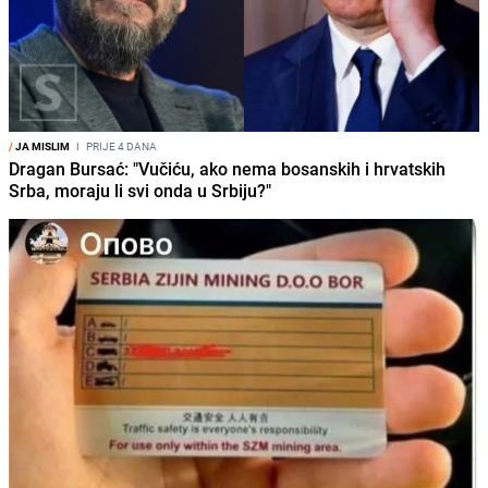
/
JA MISLIM
I
PRIJE 4 DANA
Dragan Bursać: "Vučiću, ako nema bosanskih i hrvatskih
Srba, moraju li svi onda u Srbiju?"