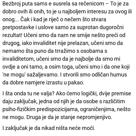
Bezbroj puta sams e susrela sa rečenicom – To je za
dobro ovih ili onih, to je u najboljem interesu za ovog ili
onog... Čak i kad je riječ o nečem što stvara
pretpostavke i uslove samo za suprotan dugoročni
rezultat! Učeni smo da nam ne smije nešto preći od
drugog, iako invaliditet nije prelazan, učeni smo da
nemamo šta puno da trražimo s osobama s
invaliditetom, učeni smo da je najbolje da smo mi
ovdje a oni tamo, a osim toga, učeni smo i da one koji
'ne mogu' sažaljevamo. I stvorili smo odličan humus
da dobre namjere izrastu u pakao.
I šta onda tu ne valja? Ako ćemo logički, dvije premise
daju zaključak, jedna od njih je da osobe s različitim
psiho-fizičkim predispozicijama, ograničenjima, nešto
ne mogu. Druga je da je stanje nepromjenjivo.
I zaključak je da nikad ništa neće moći.