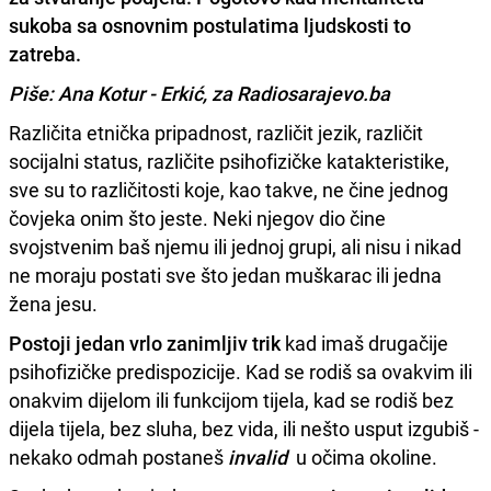
sukoba sa osnovnim postulatima ljudskosti to
zatreba.
Piše:
Ana Kotur - Erkić
, za Radiosarajevo.ba
Različita etnička pripadnost, različit jezik, različit
socijalni status, različite psihofizičke katakteristike,
sve su to različitosti koje, kao takve, ne čine jednog
čovjeka onim što jeste. Neki njegov dio čine
svojstvenim baš njemu ili jednoj grupi, ali nisu i nikad
ne moraju postati sve što jedan muškarac ili jedna
žena jesu.
Postoji jedan vrlo zanimljiv trik
kad imaš drugačije
psihofizičke predispozicije. Kad se rodiš sa ovakvim ili
onakvim dijelom ili funkcijom tijela, kad se rodiš bez
dijela tijela, bez sluha, bez vida, ili nešto usput izgubiš -
nekako odmah postaneš
invalid
u očima okoline.