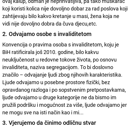
ovaj kalup, odmah je neprihvatljiva, pa tako muškarac
koji koristi kolica nije dovoljno dobar za rad poslova koji
zahtijevaju bilo kakvo kretanje u masi, žena koja ne
vidi nije dovoljno dobra da čuva djecu,etc.
2. Odvajamo osobe s invaliditetom
Konvencija o pravima osoba s invaliditetom, koju je
BiH ratificirala još 2010. godine, bilo kakvu
neuključenost u redovne tokove života, po osnovu
invaliditeta, naziva segregacijom. To bi doslovno
značilo – odvajanje ljudi zbog njihovih karakteristika.
Ljude odvajamo u posebne prostore fizički, bez
opravdanog razloga i po sopstvenim pretpostavkama,
ljude odvajamo u druge kategorije ne da bismo im
pružili podršku i mogućnost za više, ljude odvajamo jer
ne mogu sve na isti način kao i mi...
3. Vjerujemo da činimo odličnu stvar