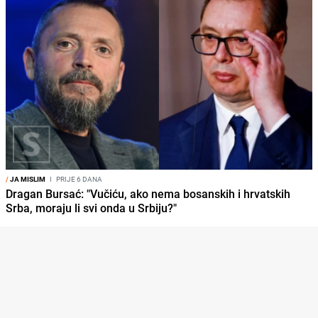
/
JA MISLIM
I
PRIJE 6 DANA
Dragan Bursać: "Vučiću, ako nema bosanskih i hrvatskih
Srba, moraju li svi onda u Srbiju?"