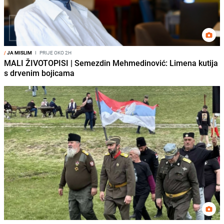
/
JA MISLIM
I
PRIJE OKO 2H
MALI ŽIVOTOPISI | Semezdin Mehmedinović: Limena kutija
s drvenim bojicama