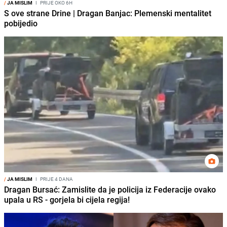
/
JA MISLIM
I
PRIJE OKO 6H
S ove strane Drine | Dragan Banjac: Plemenski mentalitet
pobijedio
/
JA MISLIM
I
PRIJE 4 DANA
Dragan Bursać: Zamislite da je policija iz Federacije ovako
upala u RS - gorjela bi cijela regija!