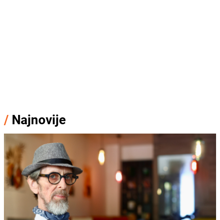
/
Najnovije