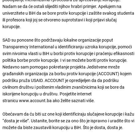
Nadam se da će ostali slijediti njihov hrabri primjer. Apelujem na
univerzitete u BiH da se bore protiv korupcije i zaštite svakog studenta
ili profesora koji joj se otvoreno suprotstavi i koji prijavi slučaj
korupcije.
SAD su ponosne što podržavaju lokalne organizacije poput
Transparency International u identificiranju uzroka korupcije, pomoći
svim nivoima vlasti u BiH u borbi protiv korupcije i praćenju efikasnosti
politika borbe protiv korupcije. I vi se možete boriti protiv korupcije.
Nedavno sam pomogao pokretanje projekta Jedistvene mreže
građanskih organizacija za borbu protiv korupcije (ACCOUNT) kojem
podršku pruža USAID. ACCOUNT je opredijeljen da da podršku
civilnom društvu i poštenim vladinim zvaničnicima koji se bore da
iskorijene korupciju u društvu. Posjetite internet
stranicu www.account.ba ako želite saznati više.
Obećavam da ću biti uz one koji identificiraju slučajeve korupcije i kažu
“dosta je više”. Ustanite, borite se za ono što je ispravno i uradite što vi
možete da biste zaustavili korupciju u BiH. Što je dosta, dosta je.