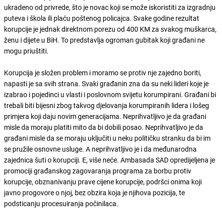
ukradeno od privrede, što je novac koji se može iskoristiti za izgradnju
puteva i škola ili plaću poštenog policajca. Svake godine rezultat
korupcije je jednak direktnom porezu od 400 KM za svakog muškarca,
ženu i dijete u BiH. To predstavlja ogroman gubitak koji građani ne
mogu priuštiti.
Korupcija je složen problem i moramo se protiv nje zajedno boriti,
napasti je sa svih strana. Svaki građanin zna da su neki lideri koje je
izabrao i pojedinci u vlasti i poslovnom svijetu korumpirani. Građani bi
trebali biti bijesni zbog takvog djelovanja korumpiranih lidera i lošeg
primjera koji daju novim generacijama. Neprihvatljivo je da građani
misle da moraju platiti mito da bi dobili posao. Neprihvatljivo je da
građani misle da se moraju uključiti u neku političku stranku da bi im
se pružile osnovne usluge. A neprihvatljivo je i da međunarodna
zajednica šuti o korupciji. E, više neće. Ambasada SAD opredijeljena je
promociji građanskog zagovaranja programa za borbu protiv
korupcije, obznanivanju prave cijene korupcije, podršci onima koji
javno progovore o njoj, bez obzira koja je njihova pozicija, te
podsticanju procesuiranja počinilaca.