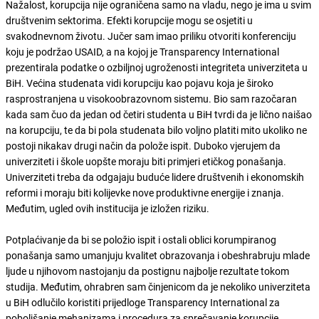
Nažalost, korupcija nije ograničena samo na vladu, nego je ima u svim
društvenim sektorima. Efekti korupcije mogu se osjetiti u
svakodnevnom životu. Jučer sam imao priliku otvoriti konferenciju
koju je podržao USAID, a na kojoj je Transparency International
prezentirala podatke o ozbiljnoj ugroženosti integriteta univerziteta u
BiH. Većina studenata vidi korupciju kao pojavu koja je široko
rasprostranjena u visokoobrazovnom sistemu. Bio sam razočaran
kada sam čuo da jedan od četiri studenta u BiH tvrdi da je lično naišao
na korupciju, te da bi pola studenata bilo voljno platiti mito ukoliko ne
postoji nikakav drugi način da polože ispit. Duboko vjerujem da
univerziteti i škole uopšte moraju biti primjeri etičkog ponašanja.
Univerziteti treba da odgajaju buduće lidere društvenih i ekonomskih
reformi i moraju biti kolijevke nove produktivne energije i znanja.
Međutim, ugled ovih institucija je izložen riziku.
Potplaćivanje da bi se položio ispit i ostali oblici korumpiranog
ponašanja samo umanjuju kvalitet obrazovanja i obeshrabruju mlade
ljude u njihovom nastojanju da postignu najbolje rezultate tokom
studija. Međutim, ohrabren sam činjenicom da je nekoliko univerziteta
u BiH odlučilo koristiti prijedloge Transparency International za
poboljšanje mehanizama i procedura za sprečavanje korupcije.