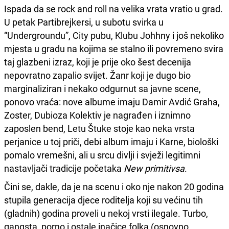
Ispada da se rock and roll na velika vrata vratio u grad.
U petak Partibrejkersi, u subotu svirka u
“Undergroundu”, City pubu, Klubu Johhny i još nekoliko
mjesta u gradu na kojima se stalno ili povremeno svira
taj glazbeni izraz, koji je prije oko šest decenija
nepovratno zapalio svijet. Žanr koji je dugo bio
marginaliziran i nekako odgurnut sa javne scene,
ponovo vraća: nove albume imaju Damir Avdić Graha,
Zoster, Dubioza Kolektiv je nagrađen i iznimno
zaposlen bend, Letu Štuke stoje kao neka vrsta
perjanice u toj priči, debi album imaju i Karne, biološki
pomalo vremešni, ali u srcu divlji i svježi legitimni
nastavljači tradicije početaka
New primitivsa
.
Čini se, dakle, da je na scenu i oko nje nakon 20 godina
stupila generacija djece roditelja koji su većinu tih
(gladnih) godina proveli u nekoj vrsti ilegale. Turbo,
gangsta, porno i ostale inačice folka (osnovno