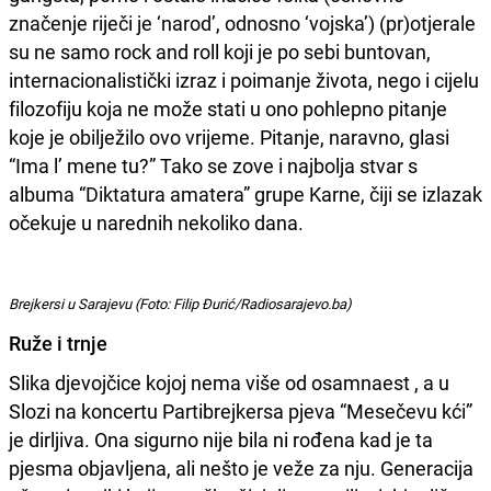
značenje riječi je ‘narod’, odnosno ‘vojska’) (pr)otjerale
su ne samo rock and roll koji je po sebi buntovan,
internacionalistički izraz i poimanje života, nego i cijelu
filozofiju koja ne može stati u ono pohlepno pitanje
koje je obilježilo ovo vrijeme. Pitanje, naravno, glasi
“Ima l’ mene tu?” Tako se zove i najbolja stvar s
albuma “Diktatura amatera” grupe Karne, čiji se izlazak
očekuje u narednih nekoliko dana.
Brejkersi u Sarajevu (Foto: Filip Đurić/Radiosarajevo.ba)
Ruže i trnje
Slika djevojčice kojoj nema više od osamnaest , a u
Slozi na koncertu Partibrejkersa pjeva “Mesečevu kći”
je dirljiva. Ona sigurno nije bila ni rođena kad je ta
pjesma objavljena, ali nešto je veže za nju. Generacija