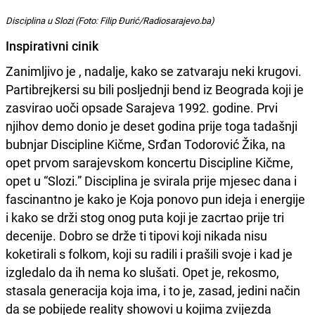
Disciplina u Slozi (Foto: Filip Đurić/Radiosarajevo.ba)
Inspirativni cinik
Zanimljivo je , nadalje, kako se zatvaraju neki krugovi.
Partibrejkersi su bili posljednji bend iz Beograda koji je
zasvirao uoči opsade Sarajeva 1992. godine. Prvi
njihov demo donio je deset godina prije toga tadašnji
bubnjar Discipline Kičme, Srđan Todorović Žika, na
opet prvom sarajevskom koncertu Discipline Kičme,
opet u “Slozi.” Disciplina je svirala prije mjesec dana i
fascinantno je kako je Koja ponovo pun ideja i energije
i kako se drži stog onog puta koji je zacrtao prije tri
decenije. Dobro se drže ti tipovi koji nikada nisu
koketirali s folkom, koji su radili i prašili svoje i kad je
izgledalo da ih nema ko slušati. Opet je, rekosmo,
stasala generacija koja ima, i to je, zasad, jedini način
da se pobijede reality showovi u kojima zvijezda