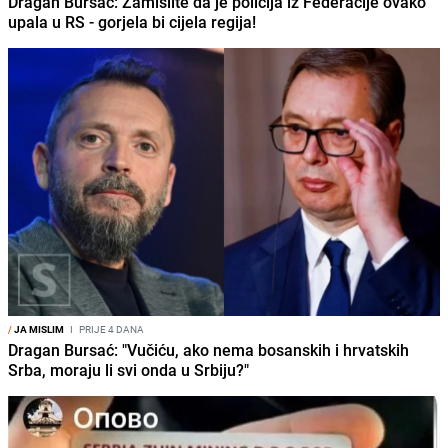
Dragan Bursać: Zamislite da je policija iz Federacije ovako
upala u RS - gorjela bi cijela regija!
/
JA MISLIM
I
PRIJE 4 DANA
Dragan Bursać: "Vučiću, ako nema bosanskih i hrvatskih
Srba, moraju li svi onda u Srbiju?"