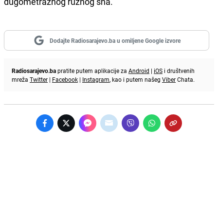
dugometražnog ružnog sna.
Dodajte Radiosarajevo.ba u omiljene Google izvore
Radiosarajevo.ba
pratite putem aplikacije za
Android
|
iOS
i društvenih
mreža
Twitter
|
Facebook
|
Instagram
, kao i putem našeg
Viber
Chata.