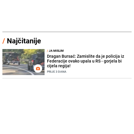
/
Najčitanije
/
JA MISLIM
Dragan Bursać: Zamislite da je policija iz
Federacije ovako upala u RS - gorjela bi
cijela regija!
PRIJE 3 DANA