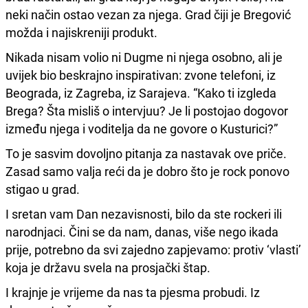
neki način ostao vezan za njega. Grad čiji je Bregović
možda i najiskreniji produkt.
Nikada nisam volio ni Dugme ni njega osobno, ali je
uvijek bio beskrajno inspirativan: zvone telefoni, iz
Beograda, iz Zagreba, iz Sarajeva. “Kako ti izgleda
Brega? Šta misliš o intervjuu? Je li postojao dogovor
između njega i voditelja da ne govore o Kusturici?”
To je sasvim dovoljno pitanja za nastavak ove priče.
Zasad samo valja reći da je dobro što je rock ponovo
stigao u grad.
I sretan vam Dan nezavisnosti, bilo da ste rockeri ili
narodnjaci. Čini se da nam, danas, više nego ikada
prije, potrebno da svi zajedno zapjevamo: protiv ‘vlasti’
koja je državu svela na prosjački štap.
I krajnje je vrijeme da nas ta pjesma probudi. Iz