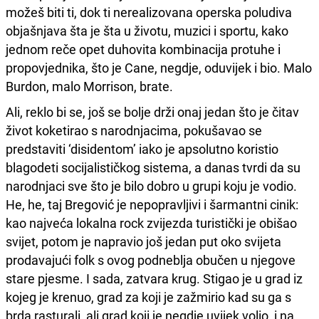
možeš biti ti, dok ti nerealizovana operska poludiva
objašnjava šta je šta u životu, muzici i sportu, kako
jednom reče opet duhovita kombinacija protuhe i
propovjednika, što je Cane, negdje, oduvijek i bio. Malo
Burdon, malo Morrison, brate.
Ali, reklo bi se, još se bolje drži onaj jedan što je čitav
život koketirao s narodnjacima, pokušavao se
predstaviti ‘disidentom’ iako je apsolutno koristio
blagodeti socijalističkog sistema, a danas tvrdi da su
narodnjaci sve što je bilo dobro u grupi koju je vodio.
He, he, taj Bregović je nepopravljivi i šarmantni cinik:
kao najveća lokalna rock zvijezda turistički je obišao
svijet, potom je napravio još jedan put oko svijeta
prodavajući folk s ovog podneblja obučen u njegove
stare pjesme. I sada, zatvara krug. Stigao je u grad iz
kojeg je krenuo, grad za koji je zažmirio kad su ga s
brda rasturali, ali grad koji je negdje uvijek volio, i na