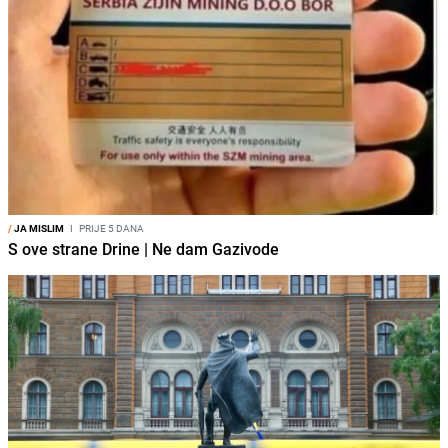
/
JA MISLIM
I
PRIJE 5 DANA
S ove strane Drine | Ne dam Gazivode