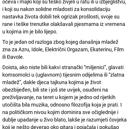
očeva i majki koji su teško živjeli u ratu ili u izbjeglištvu,
i koji su nakon solidne mladosti za konsolidaciju
nastavka života dobili tek ogrizak prošlosti, svoje su
rane i teške trenutke olakšavali pjesmama iz vremena
u kojima im je bilo lijepo.
To je jedan od razloga zbog kojeg današnja mladež
zna za Azru, Idole, Električni Orgazam, Ekaterinu, Film
ili Đavole.
Doista, ako niste bili kakvi stranački “miljenici”, glavati
komsomolci u (uglavnom) tijesnim odijelima ili “zlatna
mladež”, dakle djeca tajkuna kojima je život
obezbijeđen, bili ste i još ste uvijek, osuđeni na
preživljavanje, na teret u kojem je jedno od rijetkih
utočišta bila muzika, odnosno filozofija koja je prati. I
na političkom nivou kojim dominira sve očiglednije i
dublje upadanje u živo blato, lakše je razumjeti čovjeka
koji je nešto deverao oko gitara i pojačala i pokušao