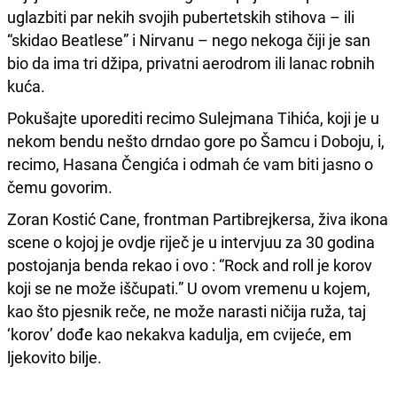
uglazbiti par nekih svojih pubertetskih stihova – ili
“skidao Beatlese” i Nirvanu – nego nekoga čiji je san
bio da ima tri džipa, privatni aerodrom ili lanac robnih
kuća.
Pokušajte uporediti recimo Sulejmana Tihića, koji je u
nekom bendu nešto drndao gore po Šamcu i Doboju, i,
recimo, Hasana Čengića i odmah će vam biti jasno o
čemu govorim.
Zoran Kostić Cane, frontman Partibrejkersa, živa ikona
scene o kojoj je ovdje riječ je u intervjuu za 30 godina
postojanja benda rekao i ovo : “Rock and roll je korov
koji se ne može iščupati.” U ovom vremenu u kojem,
kao što pjesnik reče, ne može narasti ničija ruža, taj
‘korov’ dođe kao nekakva kadulja, em cvijeće, em
ljekovito bilje.