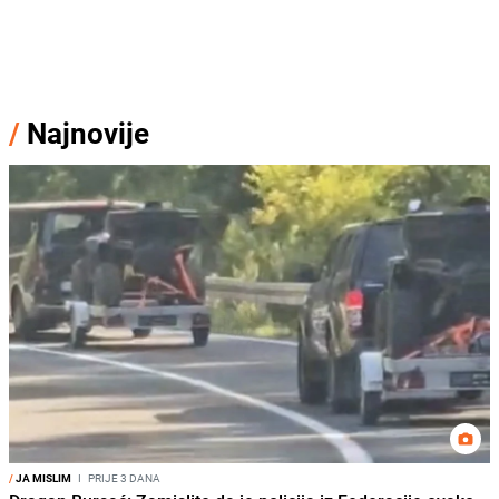
/
Najnovije
/
JA MISLIM
I
PRIJE 3 DANA