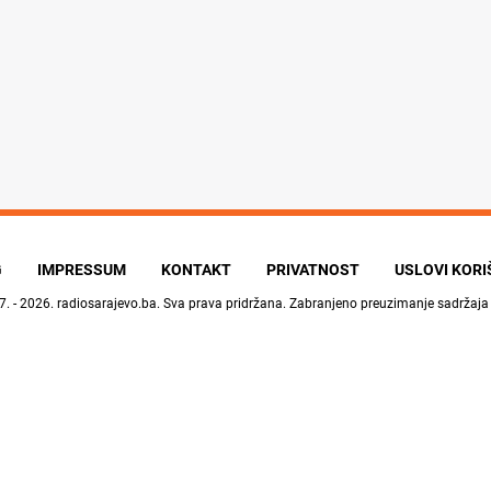
G
IMPRESSUM
KONTAKT
PRIVATNOST
USLOVI KOR
7. - 2026.
radiosarajevo.ba
. Sva prava pridržana. Zabranjeno preuzimanje sadržaja