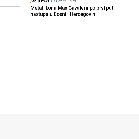
/
GDJE IZAĆI
I
13.07.26. 13:27
Metal ikona Max Cavalera po prvi put
nastupa u Bosni i Hercegovini