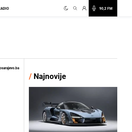
RADIO
90,2 FM
osarajevo.ba
/
Najnovije