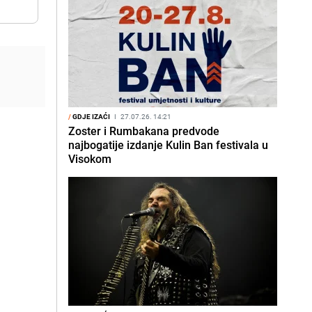
/
GDJE IZAĆI
I
27.07.26. 14:21
Zoster i Rumbakana predvode
najbogatije izdanje Kulin Ban festivala u
Visokom