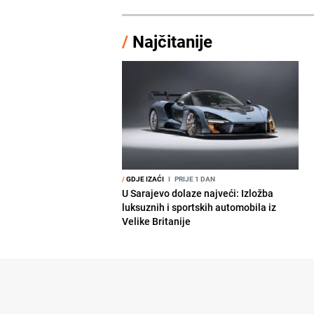
/
Najčitanije
/
GDJE IZAĆI
I
PRIJE 1 DAN
U Sarajevo dolaze najveći: Izložba
luksuznih i sportskih automobila iz
Velike Britanije