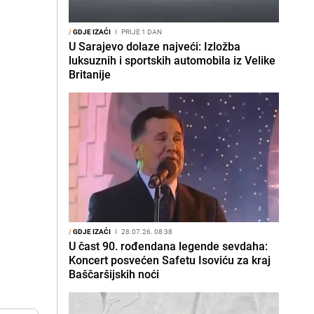
/
GDJE IZAĆI
I
PRIJE 1 DAN
U Sarajevo dolaze najveći: Izložba
luksuznih i sportskih automobila iz Velike
Britanije
/
GDJE IZAĆI
I
28.07.26. 08:38
U čast 90. rođendana legende sevdaha:
Koncert posvećen Safetu Isoviću za kraj
Baščaršijskih noći