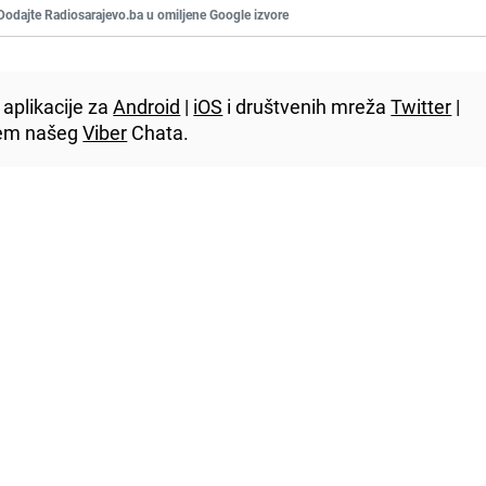
Dodajte Radiosarajevo.ba u omiljene Google izvore
aplikacije za
Android
|
iOS
i društvenih mreža
Twitter
|
utem našeg
Viber
Chata.