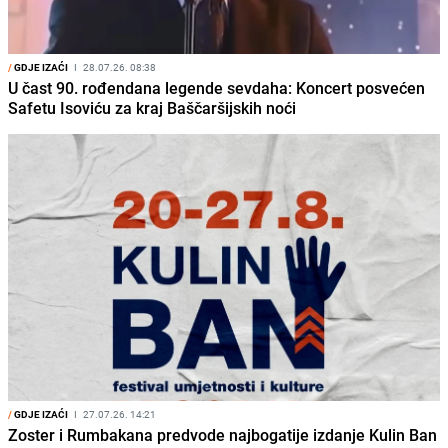
/
GDJE IZAĆI
I
28.07.26. 08:38
U čast 90. rođendana legende sevdaha: Koncert posvećen
Safetu Isoviću za kraj Baščaršijskih noći
/
GDJE IZAĆI
I
27.07.26. 14:21
Zoster i Rumbakana predvode najbogatije izdanje Kulin Ban