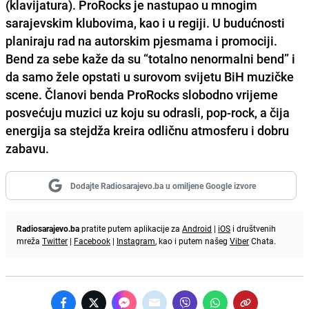
(klavijatura).
ProRocks
je nastupao u mnogim
sarajevskim klubovima, kao i u regiji. U budućnosti
planiraju rad na autorskim pjesmama i promociji.
Bend za sebe kaže da su “totalno nenormalni bend” i
da samo žele opstati u surovom svijetu BiH muzičke
scene. Članovi benda
ProRocks
slobodno vrijeme
posvećuju muzici uz koju su odrasli, pop-rock, a čija
energija sa stejdža kreira odličnu atmosferu i dobru
zabavu.
Dodajte Radiosarajevo.ba u omiljene Google izvore
Radiosarajevo.ba
pratite putem aplikacije za
Android
|
iOS
i društvenih
mreža
Twitter
|
Facebook
|
Instagram
, kao i putem našeg
Viber
Chata.