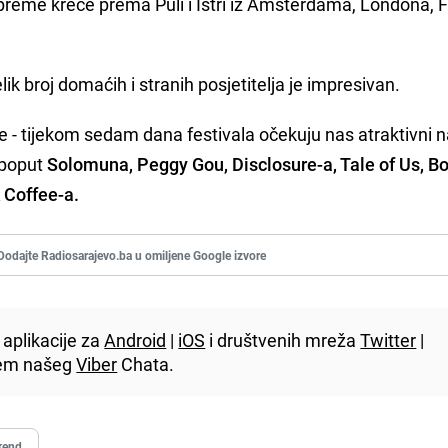
preme kreće prema Puli i Istri iz Amsterdama, Londona, F
lik broj domaćih i stranih posjetitelja je impresivan.
 - tijekom sedam dana festivala očekuju nas atraktivni n
 poput
Solomuna, Peggy Gou, Disclosure-a, Tale of Us, Bo
k Coffee-a.
Dodajte Radiosarajevo.ba u omiljene Google izvore
aplikacije za
Android
|
iOS
i društvenih mreža
Twitter
|
utem našeg
Viber
Chata.
kend