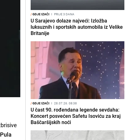
/
GDJE IZAĆI
I
PRIJE 3 DANA
U Sarajevo dolaze najveći: Izložba
luksuznih i sportskih automobila iz Velike
Britanije
/
GDJE IZAĆI
I
28.07.26. 08:38
U čast 90. rođendana legende sevdaha:
Koncert posvećen Safetu Isoviću za kraj
Baščaršijskih noći
zbrisive
 Pula