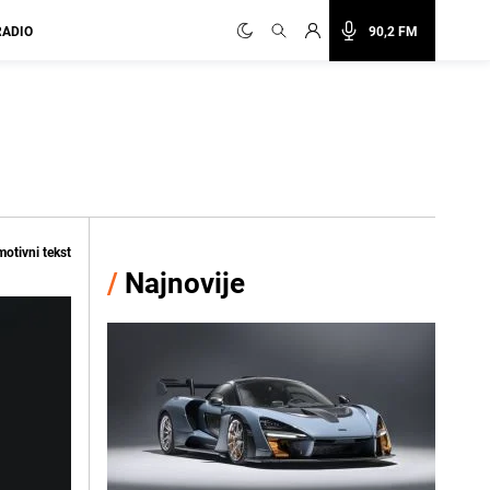
RADIO
90,2 FM
otivni tekst
/
Najnovije