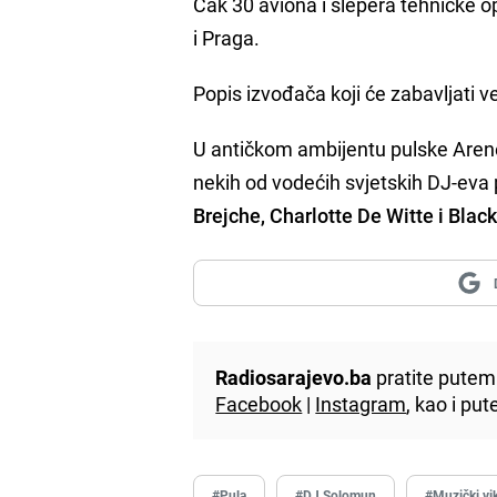
Čak 30 aviona i šlepera tehničke o
i Praga.
Popis izvođača koji će zabavljati ve
U antičkom ambijentu pulske Arene
nekih od vodećih svjetskih DJ-eva
Brejche, Charlotte De Witte i Blac
Radiosarajevo.ba
pratite putem 
Facebook
|
Instagram
, kao i p
#Pula
#DJ Solomun
#Muzički vi