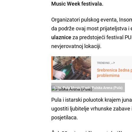
Music Week festivala.
Organizatori pulskog eventa, Insom
da podrže ovaj most prijateljstva i
ulaznice
za predstojeći festival P
nevjerovatnoj lokaciji.
TRENDING
Srebrenica žedna p
problemima
Foto: Pula Music Week: Pulska Arena (Pula)
Pula i istarski poluotok krajem jun
ugostiti ljubitelje vrhunske zabave
posjetilaca.