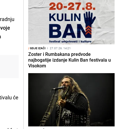
aradnju
svoje
a
/
GDJE IZAĆI
I
27.07.26. 14:21
Zoster i Rumbakana predvode
najbogatije izdanje Kulin Ban festivala u
Visokom
tivalu će