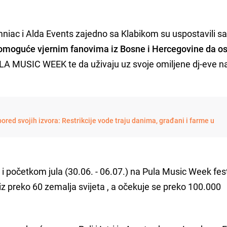
niac i Alda Events zajedno sa Klabikom su uspostavili s
omoguće vjernim fanovima iz Bosne i Hercegovine da o
ULA MUSIC WEEK te da uživaju uz svoje omiljene dj-eve n
ored svojih izvora: Restrikcije vode traju danima, građani i farme u
a i početkom jula (30.06. - 06.07.) na Pula Music Week fes
 iz preko 60 zemalja svijeta , a očekuje se preko 100.000