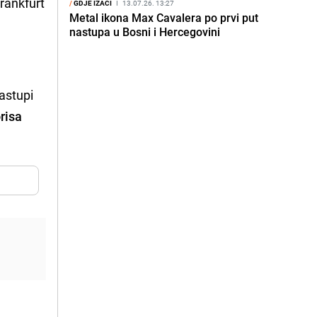
rankfurt
/
GDJE IZAĆI
I
13.07.26. 13:27
Metal ikona Max Cavalera po prvi put
nastupa u Bosni i Hercegovini
astupi
risa