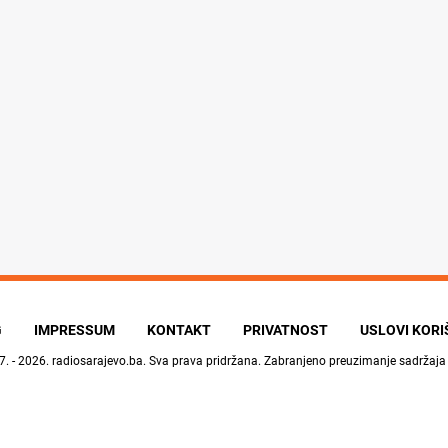
G
IMPRESSUM
KONTAKT
PRIVATNOST
USLOVI KOR
7. - 2026.
radiosarajevo.ba
. Sva prava pridržana. Zabranjeno preuzimanje sadržaja