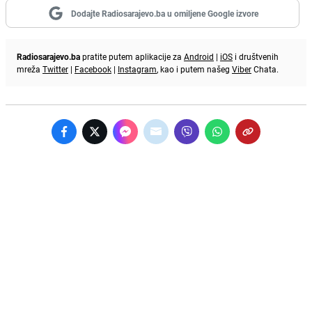
Dodajte Radiosarajevo.ba u omiljene Google izvore
Radiosarajevo.ba
pratite putem aplikacije za
Android
|
iOS
i društvenih
mreža
Twitter
|
Facebook
|
Instagram
, kao i putem našeg
Viber
Chata.