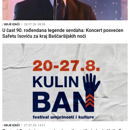
/
GDJE IZAĆI
I
28.07.26. 08:38
U čast 90. rođendana legende sevdaha: Koncert posvećen
Safetu Isoviću za kraj Baščaršijskih noći
/
GDJE IZAĆI
I
27.07.26. 14:21