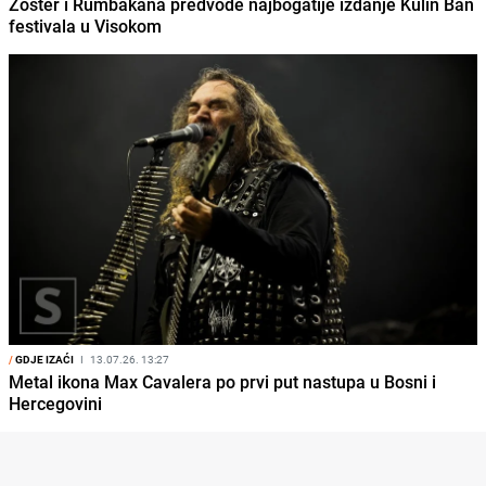
Zoster i Rumbakana predvode najbogatije izdanje Kulin Ban
festivala u Visokom
/
GDJE IZAĆI
I
13.07.26. 13:27
Metal ikona Max Cavalera po prvi put nastupa u Bosni i
Hercegovini