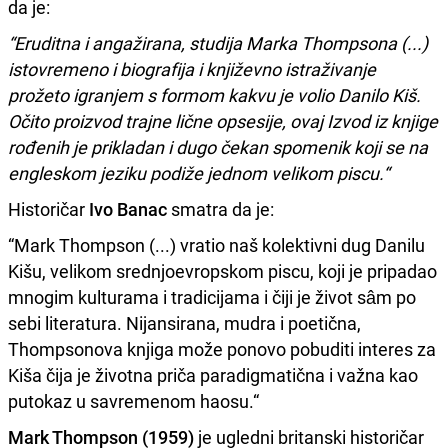
da je:
“Eruditna i angažirana, studija Marka Thompsona (...)
istovremeno i biografija i književno istraživanje
prožeto igranjem s formom kakvu je volio Danilo Kiš.
Očito proizvod trajne lične opsesije, ovaj Izvod iz knjige
rođenih je prikladan i dugo čekan spomenik koji se na
engleskom jeziku podiže jednom velikom piscu.“
Historičar
Ivo Banac
smatra da je:
“Mark Thompson (...) vratio naš kolektivni dug Danilu
Kišu, velikom srednjoevropskom piscu, koji je pripadao
mnogim kulturama i tradicijama i čiji je život sâm po
sebi literatura. Nijansirana, mudra i poetična,
Thompsonova knjiga može ponovo pobuditi interes za
Kiša čija je životna priča paradigmatična i važna kao
putokaz u savremenom haosu.“
Mark Thompson (1959)
je ugledni britanski historičar