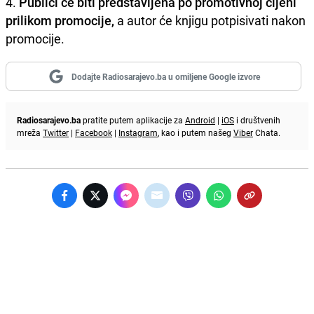
4.
Publici će biti predstavljena po promotivnoj cijeni
prilikom promocije,
a autor će knjigu potpisivati nakon
promocije.
Dodajte Radiosarajevo.ba u omiljene Google izvore
Radiosarajevo.ba
pratite putem aplikacije za
Android
|
iOS
i društvenih
mreža
Twitter
|
Facebook
|
Instagram
, kao i putem našeg
Viber
Chata.