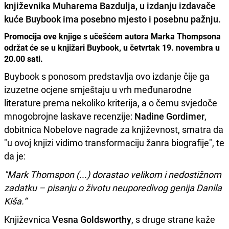
književnika
Muharema Bazdulja
, u izdanju izdavače
kuće
Buybook
ima posebno mjesto i posebnu pažnju.
Promocija ove knjige s učešćem autora Marka Thompsona
održat će se u knjižari Buybook, u četvrtak 19. novembra u
20.00 sati.
Buybook s ponosom predstavlja ovo izdanje čije ga
izuzetne ocjene smještaju u vrh međunarodne
literature prema nekoliko kriterija, a o čemu svjedoče
mnogobrojne laskave recenzije:
Nadine Gordimer
,
dobitnica Nobelove nagrade za književnost, smatra da
"u ovoj knjizi vidimo transformaciju žanra biografije", te
da je:
"Mark Thomspon (...) dorastao velikom i nedostižnom
zadatku – pisanju o životu neuporedivog genija Danila
Kiša.“
Književnica
Vesna Goldsworthy
, s druge strane kaže