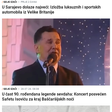
/
GDJE IZAĆI
I
PRIJE 2 DANA
U Sarajevo dolaze najveći: Izložba luksuznih i sportskih
automobila iz Velike Britanije
/
GDJE IZAĆI
I
28.07.26. 08:38
U čast 90. rođendana legende sevdaha: Koncert posvećen
Safetu Isoviću za kraj Baščaršijskih noći