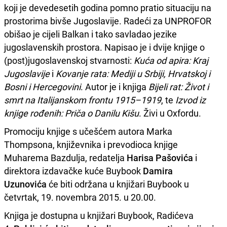
koji je devedesetih godina pomno pratio situaciju na
prostorima bivše Jugoslavije. Radeći za UNPROFOR
obišao je cijeli Balkan i tako savladao jezike
jugoslavenskih prostora. Napisao je i dvije knjige o
(post)jugoslavenskoj stvarnosti:
Kuća od apira: Kraj
Jugoslavije
i
Kovanje rata: Mediji u Srbiji, Hrvatskoj i
Bosni i Hercegovini
. Autor je i knjiga
Bijeli rat: Život i
smrt na Italijanskom frontu 1915–1919
, te
Izvod iz
knjige rođenih: Priča o Danilu Kišu
. Živi u Oxfordu.
Promociju knjige s učešćem autora Marka
Thompsona, književnika i prevodioca knjige
Muharema Bazdulja, redatelja
Harisa Pašovića
i
direktora izdavačke kuće Buybook
Damira
Uzunovića
će biti održana u knjižari Buybook u
četvrtak, 19. novembra 2015. u 20.00.
Knjiga je dostupna u knjižari Buybook, Radićeva