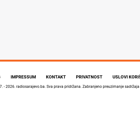
G
IMPRESSUM
KONTAKT
PRIVATNOST
USLOVI KOR
7. - 2026.
radiosarajevo.ba
. Sva prava pridržana. Zabranjeno preuzimanje sadržaja