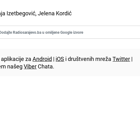
aja Izetbegović, Jelena Kordić
Dodajte Radiosarajevo.ba u omiljene Google izvore
aplikacije za
Android
|
iOS
i društvenih mreža
Twitter
|
utem našeg
Viber
Chata.