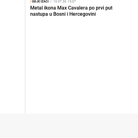
/
GDJE IZAĆI
I
13.07.26. 13:27
Metal ikona Max Cavalera po prvi put
nastupa u Bosni i Hercegovini