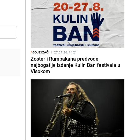
/
GDJE IZAĆI
I
27.07.26. 14:21
Zoster i Rumbakana predvode
najbogatije izdanje Kulin Ban festivala u
Visokom