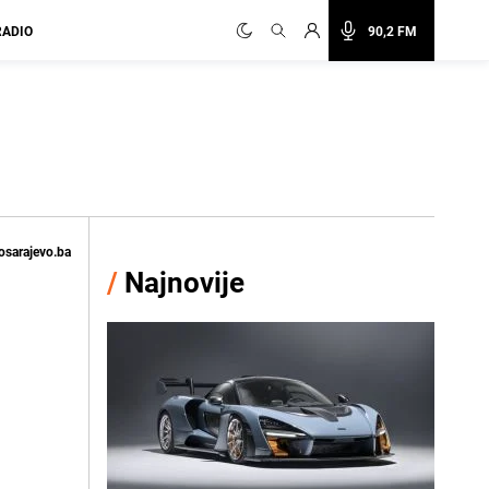
RADIO
90,2 FM
osarajevo.ba
/
Najnovije