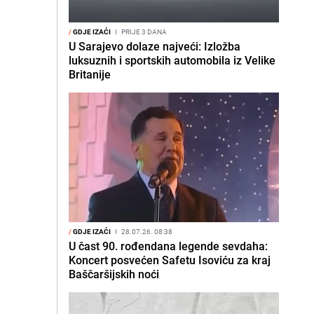
/
GDJE IZAĆI
I
PRIJE 3 DANA
U Sarajevo dolaze najveći: Izložba
luksuznih i sportskih automobila iz Velike
Britanije
/
GDJE IZAĆI
I
28.07.26. 08:38
U čast 90. rođendana legende sevdaha:
Koncert posvećen Safetu Isoviću za kraj
Baščaršijskih noći