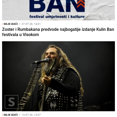
/
GDJE IZAĆI
I
27.07.26. 14:21
Zoster i Rumbakana predvode najbogatije izdanje Kulin Ban
festivala u Visokom
/
GDJE IZAĆI
I
13.07.26. 13:27