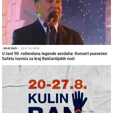
/
GDJE IZAĆI
I
28.07.26. 08:38
U čast 90. rođendana legende sevdaha: Koncert posvećen
Safetu Isoviću za kraj Baščaršijskih noći