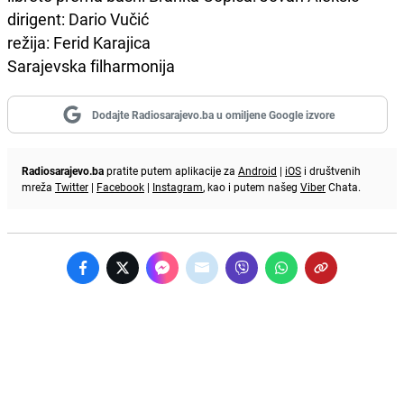
dirigent: Dario Vučić
režija: Ferid Karajica
Sarajevska filharmonija
Dodajte Radiosarajevo.ba u omiljene Google izvore
Radiosarajevo.ba
pratite putem aplikacije za
Android
|
iOS
i društvenih
mreža
Twitter
|
Facebook
|
Instagram
, kao i putem našeg
Viber
Chata.