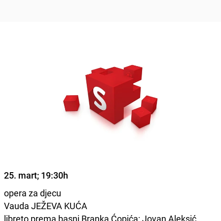
25. mart; 19:30h
opera za djecu
Vauda JEŽEVA KUĆA
libreto prema basni Branka Ćopića: Jovan Aleksić