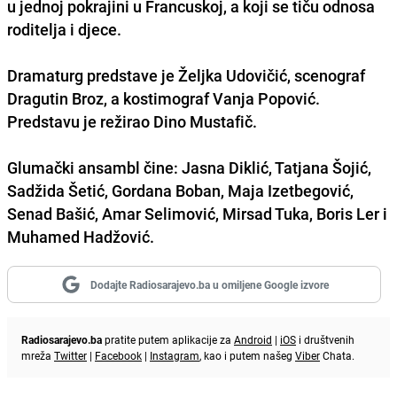
u jednoj pokrajini u Francuskoj, a koji se tiču odnosa
roditelja i djece.
Dramaturg predstave je Željka Udovičić, scenograf
Dragutin Broz, a kostimograf Vanja Popović.
Predstavu je režirao Dino Mustafič.
Glumački ansambl čine: Jasna Diklić, Tatjana Šojić,
Sadžida Šetić, Gordana Boban, Maja Izetbegović,
Senad Bašić, Amar Selimović, Mirsad Tuka, Boris Ler i
Muhamed Hadžović.
Dodajte Radiosarajevo.ba u omiljene Google izvore
Radiosarajevo.ba
pratite putem aplikacije za
Android
|
iOS
i društvenih
mreža
Twitter
|
Facebook
|
Instagram
, kao i putem našeg
Viber
Chata.