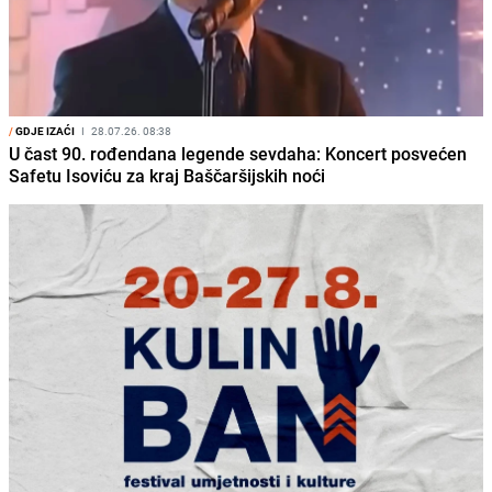
/
GDJE IZAĆI
I
28.07.26. 08:38
U čast 90. rođendana legende sevdaha: Koncert posvećen
Safetu Isoviću za kraj Baščaršijskih noći