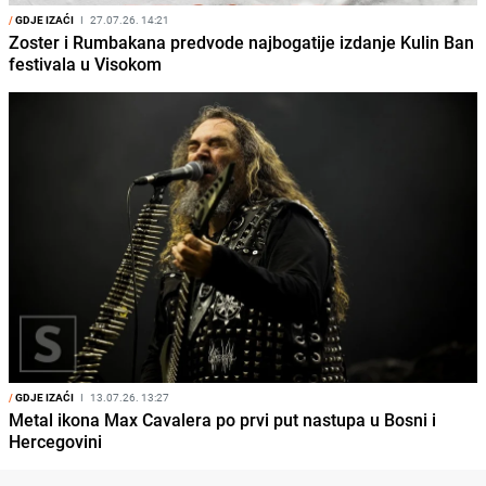
/
GDJE IZAĆI
I
27.07.26. 14:21
Zoster i Rumbakana predvode najbogatije izdanje Kulin Ban
festivala u Visokom
/
GDJE IZAĆI
I
13.07.26. 13:27
Metal ikona Max Cavalera po prvi put nastupa u Bosni i
Hercegovini