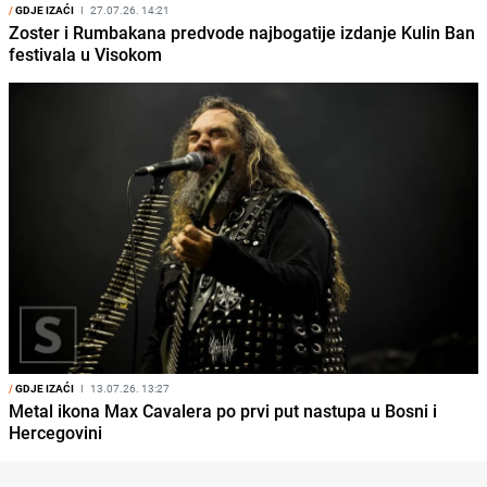
/
GDJE IZAĆI
I
27.07.26. 14:21
Zoster i Rumbakana predvode najbogatije izdanje Kulin Ban
festivala u Visokom
/
GDJE IZAĆI
I
13.07.26. 13:27
Metal ikona Max Cavalera po prvi put nastupa u Bosni i
Hercegovini