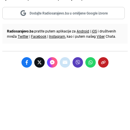
Dodajte Radiosarajevo.ba u omiljene Google izvore
Radiosarajevo.ba
pratite putem aplikacije za
Android
|
iOS
i društvenih
mreža
Twitter
|
Facebook
|
Instagram
, kao i putem našeg
Viber
Chata.