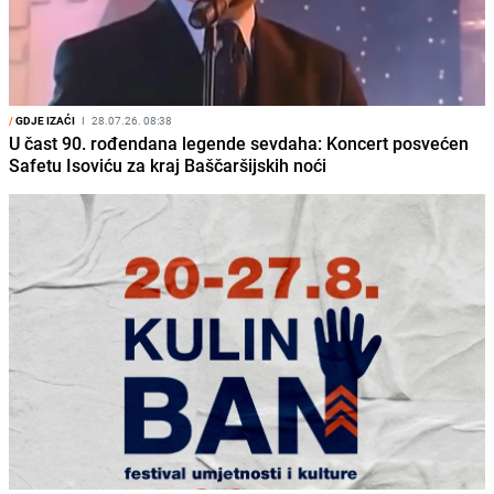
/
GDJE IZAĆI
I
28.07.26. 08:38
U čast 90. rođendana legende sevdaha: Koncert posvećen
Safetu Isoviću za kraj Baščaršijskih noći