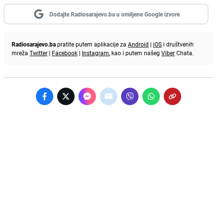
Dodajte Radiosarajevo.ba u omiljene Google izvore
Radiosarajevo.ba
pratite putem aplikacije za
Android
|
iOS
i društvenih
mreža
Twitter
|
Facebook
|
Instagram
, kao i putem našeg
Viber
Chata.