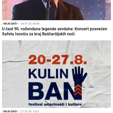
/
GDJE IZAĆI
I
28.07.26. 08:38
U čast 90. rođendana legende sevdaha: Koncert posvećen
Safetu Isoviću za kraj Baščaršijskih noći
/
GDJE IZAĆI
I
27.07.26. 14:21