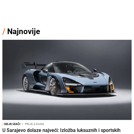
/
Najnovije
/
GDJE IZAĆI
I
PRIJE 4 DANA
U Sarajevo dolaze najveći: Izložba luksuznih i sportskih