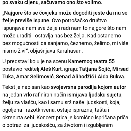
po svaku cijenu, sačuvamo ono što volimo.
„
Najgore što se čovjeku može dogoditi jeste da mu se
želje previše ispune.
Ovo potrošačko društvo
ispunjava nam sve želje i radi nam to najgore što nam
može uraditi - ostavlja nas bez želja. Kad ostanemo
bez mogućnosti da sanjamo, čeznemo, želimo, mi više
nismo živi'“, objašnjava Karahasan.
U predstavi koju je na scenu
Kamernog teatra 55
postavio reditelj
Aleš Kurt
, igraju:
Tatjana Šojić, Mirsad
Tuka, Amar Selimović, Senad Alihodžić i Aida Bukva.
Tekst je napisan kao
svojevrsna parodija kojom autor
na jedan vrlo rafiniran način
ismijava ljudsku sujetu
,
želju za vlašću, kao i samu srž naše ljudskosti, koja,
ogoljena i razotkrivena, ostaje isprazna, tašta i
okrenuta sebi. Koncert ptica je komično ispričana priča
o potrazi za ljudskošću, za životom i izgubljenim