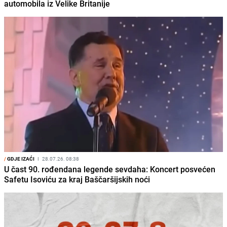
automobila iz Velike Britanije
/
GDJE IZAĆI
I
28.07.26. 08:38
U čast 90. rođendana legende sevdaha: Koncert posvećen
Safetu Isoviću za kraj Baščaršijskih noći