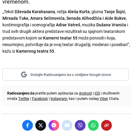
vremenom.
„Tekst
Dževada Karahasana
, režija
Aleša Kurta
, gluma
Tanje Šojić,
Mirsada Tuke, Amara Selimovića, Senada Alihodžića i Aide Bukve
,
kostimografija i scenografija
Adise Vatreš
, muzika
Dušana Vranića
i
trud svih drugih aktera predstave rezultirali su sjajnom teatarskom
predstavom kojom se
Kamerni teatar 55
može ponositi i koja,
nesumnjivo, potvrđuje da je ovaj teatar drugačiji, moderan i poseban'“,
kažu iz
Kamernog teatra 55
.
Dodajte Radiosarajevo.ba u omiljene Google izvore
Radiosarajevo.ba
pratite putem aplikacije za
Android
|
iOS
i društvenih
mreža
Twitter
|
Facebook
|
Instagram
, kao i putem našeg
Viber
Chata.