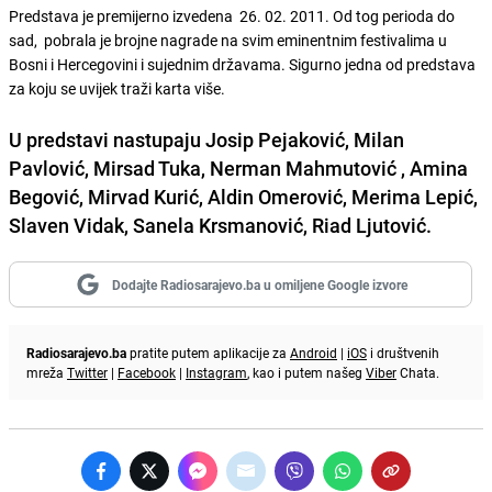
Predstava je premijerno izvedena 26. 02. 2011. Od tog perioda do
sad, pobrala je brojne nagrade na svim eminentnim festivalima u
Bosni i Hercegovini i sujednim državama. Sigurno jedna od predstava
za koju se uvijek traži karta više.
U predstavi nastupaju
Josip Pejaković, Milan
Pavlović, Mirsad Tuka, Nerman Mahmutović , Amina
Begović, Mirvad Kurić, Aldin Omerović, Merima Lepić,
Slaven Vidak, Sanela Krsmanović, Riad Ljutović
.
Dodajte Radiosarajevo.ba u omiljene Google izvore
Radiosarajevo.ba
pratite putem aplikacije za
Android
|
iOS
i društvenih
mreža
Twitter
|
Facebook
|
Instagram
, kao i putem našeg
Viber
Chata.