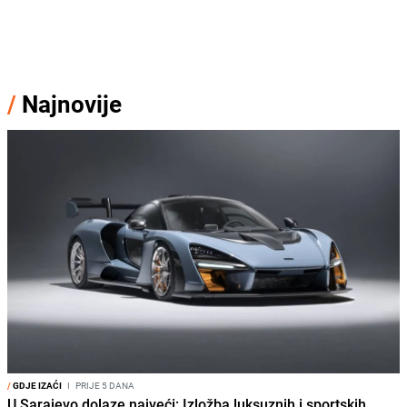
/
Najnovije
/
GDJE IZAĆI
I
PRIJE 5 DANA
U Sarajevo dolaze najveći: Izložba luksuznih i sportskih