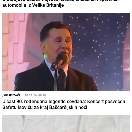
automobila iz Velike Britanije
/
GDJE IZAĆI
I
28.07.26. 08:38
U čast 90. rođendana legende sevdaha: Koncert posvećen
Safetu Isoviću za kraj Baščaršijskih noći