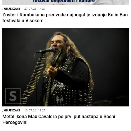
/
GDJE IZAĆI
I
27.07.26. 14:21
Zoster i Rumbakana predvode najbogatije izdanje Kulin Ban
festivala u Visokom
/
GDJE IZAĆI
I
13.07.26. 13:27
Metal ikona Max Cavalera po prvi put nastupa u Bosni i
Hercegovini