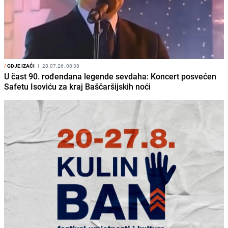
/
GDJE IZAĆI
I
28.07.26. 08:38
U čast 90. rođendana legende sevdaha: Koncert posvećen
Safetu Isoviću za kraj Baščaršijskih noći