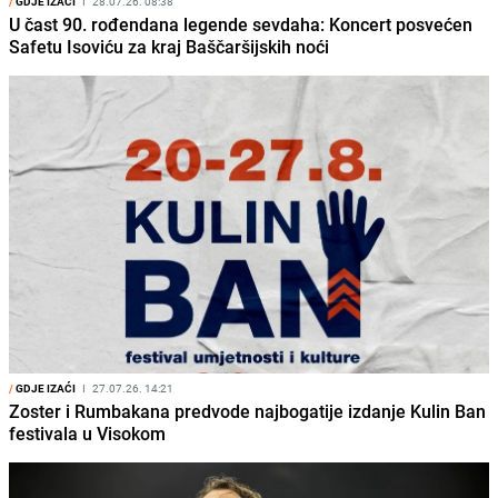
/
GDJE IZAĆI
I
28.07.26. 08:38
U čast 90. rođendana legende sevdaha: Koncert posvećen
Safetu Isoviću za kraj Baščaršijskih noći
/
GDJE IZAĆI
I
27.07.26. 14:21
Zoster i Rumbakana predvode najbogatije izdanje Kulin Ban
festivala u Visokom