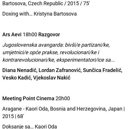
Bartosova, Czech Republic / 2015 / 75'
Doxing with… Kristyna Bartosova
Ars Aevi
18h00
R
azgovor
Jugoslovenska avangarda: bivši/e partizani/ke,
umjetnici/e opće prakse, revolucionari/ke i
kontrarevolucionari/ke, eksperimentatori/ice sa...
Diana Nenadić, Lordan Zafranović, Sunčica Fradelić,
Vesko Kadić, Vjekoslav Nakić
Meeting Point Cinema
20h00
Aragane - Kaori Oda, Bosnia and Herzegovina, Japan |
2015 | 68'
Doksanje sa… Kaori Oda