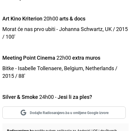
Art Kino Kriterion
20h00
arts & docs
Morat će nas prvo ubiti -
Johanna Schwartz, UK / 2015
/ 100'
Meeting Point Cinema
22h00
extra muros
Bitke -
Isabelle Tollenaere, Belgium, Netherlands /
2015 / 88'
Silver & Smoke
24h00 -
Jesi li za ples?
Dodajte Radiosarajevo.ba u omiljene Google izvore
Radiosarajevo.ba
pratite putem aplikacije za
Android
|
iOS
i društvenih