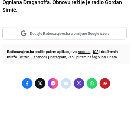
Ogniana Draganoffa
. Obnovu režije je radio
Gordan
Simić
.
Dodajte Radiosarajevo.ba u omiljene Google izvore
Radiosarajevo.ba
pratite putem aplikacije za
Android
|
iOS
i društvenih
mreža
Twitter
|
Facebook
|
Instagram
, kao i putem našeg
Viber
Chata.