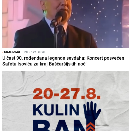
/
GDJE IZAĆI
I
28.07.26. 08:38
U čast 90. rođendana legende sevdaha: Koncert posvećen
Safetu Isoviću za kraj Baščaršijskih noći