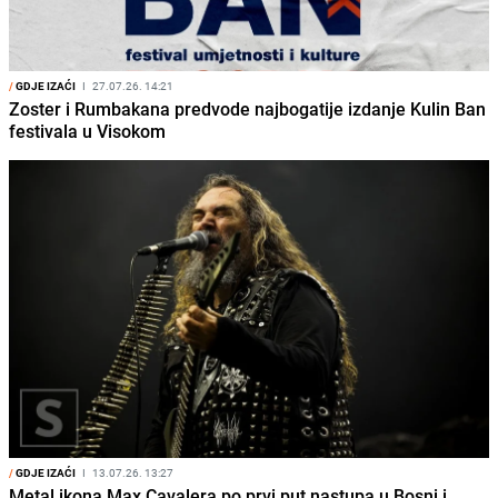
/
GDJE IZAĆI
I
27.07.26. 14:21
Zoster i Rumbakana predvode najbogatije izdanje Kulin Ban
festivala u Visokom
/
GDJE IZAĆI
I
13.07.26. 13:27
Metal ikona Max Cavalera po prvi put nastupa u Bosni i