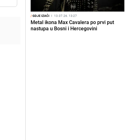
/
GDJE IZAĆI
I
13.07.26. 13:27
Metal ikona Max Cavalera po prvi put
nastupa u Bosni i Hercegovini