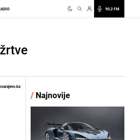
RADIO
90,2 FM
žrtve
osarajevo.ba
/
Najnovije