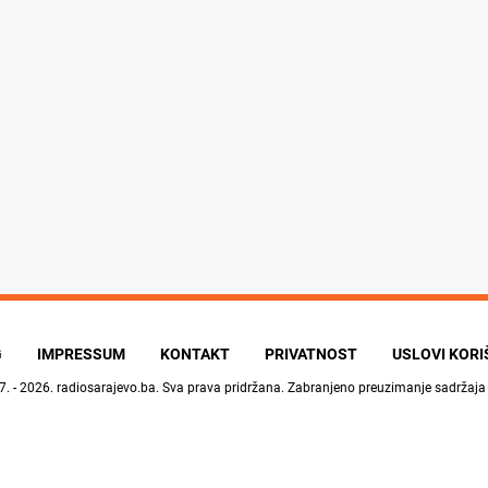
G
IMPRESSUM
KONTAKT
PRIVATNOST
USLOVI KOR
7. - 2026.
radiosarajevo.ba
. Sva prava pridržana. Zabranjeno preuzimanje sadržaja