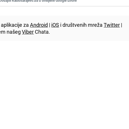
Dodajte Radiosarajevo.ba u omiljene Google izvore
aplikacije za
Android
|
iOS
i društvenih mreža
Twitter
|
utem našeg
Viber
Chata.