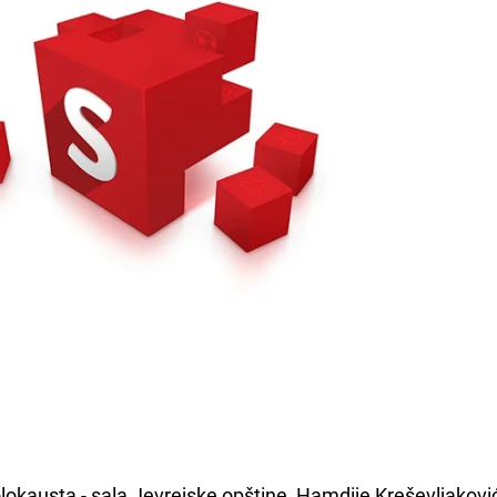
lokausta - sala Jevrejske opštine, Hamdije Kreševljakovi