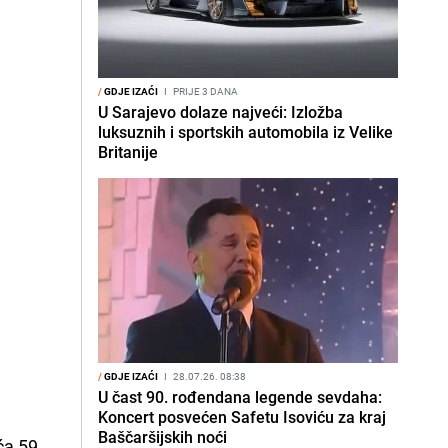
/
GDJE IZAĆI
I
PRIJE 3 DANA
U Sarajevo dolaze najveći: Izložba
luksuznih i sportskih automobila iz Velike
Britanije
/
GDJE IZAĆI
I
28.07.26. 08:38
U čast 90. rođendana legende sevdaha:
Koncert posvećen Safetu Isoviću za kraj
Baščaršijskih noći
ća 59