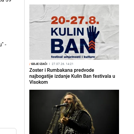
" -
/
GDJE IZAĆI
I
27.07.26. 14:21
Zoster i Rumbakana predvode
najbogatije izdanje Kulin Ban festivala u
Visokom