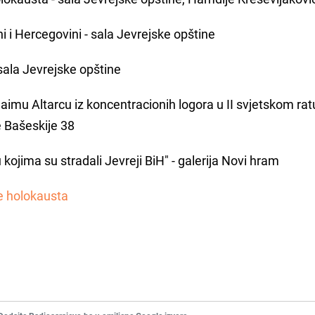
i i Hercegovini - sala Jevrejske opštine
 sala Jevrejske opštine
aimu Altarcu iz koncentracionih logora u II svjetskom ratu
e Bašeskije 38
u kojima su stradali Jevreji BiH" - galerija Novi hram
e holokausta