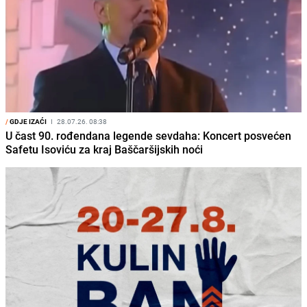
/
GDJE IZAĆI
I
28.07.26. 08:38
U čast 90. rođendana legende sevdaha: Koncert posvećen
Safetu Isoviću za kraj Baščaršijskih noći