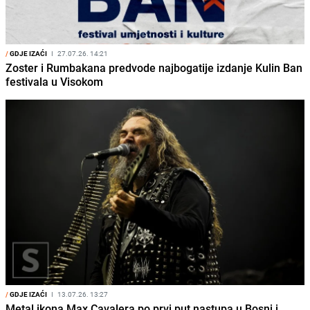
/
GDJE IZAĆI
I
27.07.26. 14:21
Zoster i Rumbakana predvode najbogatije izdanje Kulin Ban
festivala u Visokom
/
GDJE IZAĆI
I
13.07.26. 13:27
Metal ikona Max Cavalera po prvi put nastupa u Bosni i