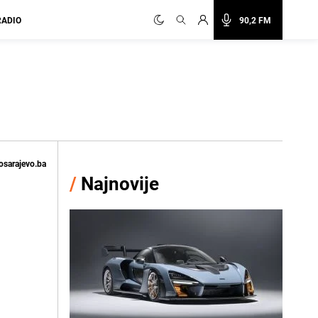
RADIO
90,2 FM
osarajevo.ba
/
Najnovije