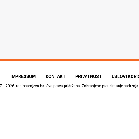
G
IMPRESSUM
KONTAKT
PRIVATNOST
USLOVI KOR
7. - 2026.
radiosarajevo.ba
. Sva prava pridržana. Zabranjeno preuzimanje sadržaja