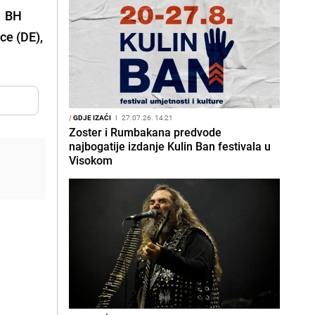
i BH
ce (DE),
/
GDJE IZAĆI
I
27.07.26. 14:21
Zoster i Rumbakana predvode
najbogatije izdanje Kulin Ban festivala u
Visokom