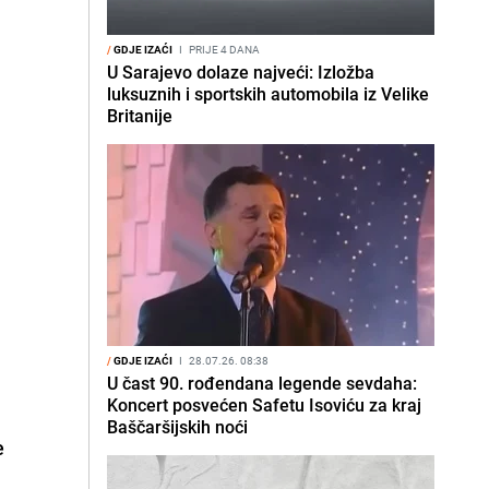
/
GDJE IZAĆI
I
PRIJE 4 DANA
U Sarajevo dolaze najveći: Izložba
luksuznih i sportskih automobila iz Velike
Britanije
/
GDJE IZAĆI
I
28.07.26. 08:38
U čast 90. rođendana legende sevdaha:
Koncert posvećen Safetu Isoviću za kraj
Baščaršijskih noći
e