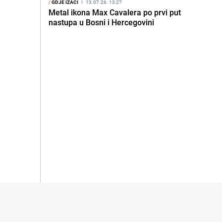
/
GDJE IZAĆI
I
13.07.26. 13:27
Metal ikona Max Cavalera po prvi put
nastupa u Bosni i Hercegovini