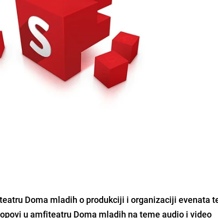
eatru Doma mladih o produkciji i organizaciji evenata t
hopovi u amfiteatru Doma mladih na teme audio i video