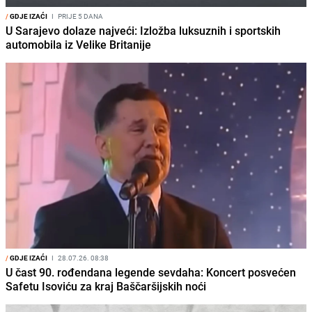
/
GDJE IZAĆI
I
PRIJE 5 DANA
U Sarajevo dolaze najveći: Izložba luksuznih i sportskih
automobila iz Velike Britanije
/
GDJE IZAĆI
I
28.07.26. 08:38
U čast 90. rođendana legende sevdaha: Koncert posvećen
Safetu Isoviću za kraj Baščaršijskih noći