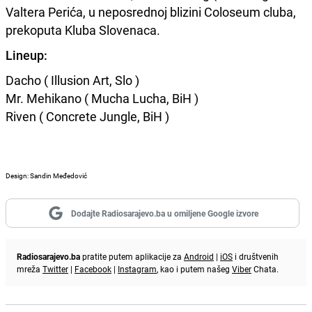
Valtera Perića, u neposrednoj blizini Coloseum cluba,
prekoputa Kluba Slovenaca.
Lineup:
Dacho ( Illusion Art, Slo )
Mr. Mehikano ( Mucha Lucha, BiH )
Riven ( Concrete Jungle, BiH )
Design: Sandin Međedović
Dodajte Radiosarajevo.ba u omiljene Google izvore
Radiosarajevo.ba
pratite putem aplikacije za
Android
|
iOS
i društvenih
mreža
Twitter
|
Facebook
|
Instagram
, kao i putem našeg
Viber
Chata.