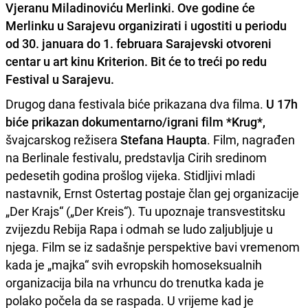
Vjeranu Miladinoviću Merlinki.
Ove godine će
Merlinku u Sarajevu organizirati i ugostiti u periodu
od 30. januara do 1. februara Sarajevski otvoreni
centar u art kinu Kriterion.
Bit će to treći po redu
Festival u Sarajevu.
Drugog dana festivala biće prikazana dva filma.
U 17h
biće prikazan dokumentarno/igrani film *Krug*,
švajcarskog režisera
Stefana Haupta
. Film, nagrađen
na Berlinale festivalu, predstavlja Cirih sredinom
pedesetih godina prošlog vijeka. Stidljivi mladi
nastavnik, Ernst Ostertag postaje član gej organizacije
„Der Krajs“ („Der Kreis“). Tu upoznaje transvestitsku
zvijezdu Rebija Rapa i odmah se ludo zaljubljuje u
njega. Film se iz sadašnje perspektive bavi vremenom
kada je „majka“ svih evropskih homoseksualnih
organizacija bila na vrhuncu do trenutka kada je
polako počela da se raspada. U vrijeme kad je