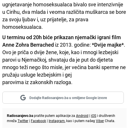
ugnjetavanje homoseksualaca bivalo sve intenzivnije
u Cirihu, dva mlada i veoma različita muškarca se bore
za svoju ljubav i, uz prijatelje, za prava
homoseksualaca.
U terminu od 20h biće prikazan njemački igrani film
Anne Zohra Berrached
iz 2013. godine:
*Dvije majke*
.
Ovo je priča o dvije žene, koje, kao i mnogi lezbejski
parovi u Njemačkoj, shvataju da je put do djeteta
mnogo teži nego što misle, jer većina banki sperme ne
pružaju usluge lezbejskim i gej
parovima iz zakonskih razloga.
Dodajte Radiosarajevo.ba u omiljene Google izvore
Radiosarajevo.ba
pratite putem aplikacije za
Android
|
iOS
i društvenih
mreža
Twitter
|
Facebook
|
Instagram
, kao i putem našeg
Viber
Chata.