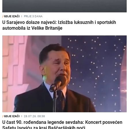
/
GDJE IZAĆI
I
PRIJE 3 DANA
U Sarajevo dolaze najveći: Izložba luksuznih i sportskih
automobila iz Velike Britanije
/
GDJE IZAĆI
I
28.07.26. 08:38
U čast 90. rođendana legende sevdaha: Koncert posvećen
Safetu Isoviću za kraj Baščaršijskih noći