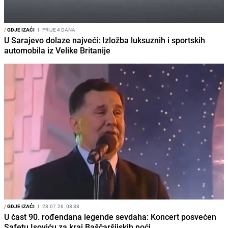
/
GDJE IZAĆI
I
PRIJE 4 DANA
U Sarajevo dolaze najveći: Izložba luksuznih i sportskih
automobila iz Velike Britanije
/
GDJE IZAĆI
I
28.07.26. 08:38
U čast 90. rođendana legende sevdaha: Koncert posvećen
Safetu Isoviću za kraj Baščaršijskih noći