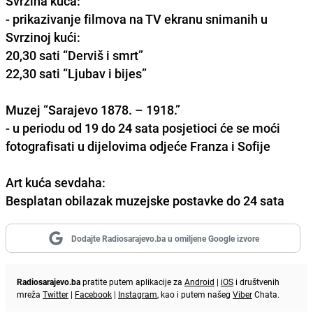
Svrzina kuća:
- prikazivanje filmova na TV ekranu snimanih u
Svrzinoj kući:
20,30 sati “Derviš i smrt”
22,30 sati “Ljubav i bijes”
Muzej “Sarajevo 1878. – 1918.”
- u periodu od 19 do 24 sata posjetioci će se moći
fotografisati u dijelovima odjeće Franza i Sofije
Art kuća sevdaha:
Besplatan obilazak muzejske postavke do 24 sata
Dodajte Radiosarajevo.ba u omiljene Google izvore
Radiosarajevo.ba
pratite putem aplikacije za
Android
|
iOS
i društvenih
mreža
Twitter
|
Facebook
|
Instagram
, kao i putem našeg
Viber
Chata.