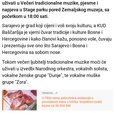
uživati u Večeri tradicionalne muzike, pjesme i
napjeva u Stage parku pored Zemaljskog muzeja, sa
početkom u 18:00 sati.
Sarajevo je grad koji cijeni i voli svoju kulturu, a KUD
Baščaršija je vjerni čuvar tradicije i kulture Bosne i
Hercegovine i kako članovi kažu, ponosno vole, čuvaju
i prezentuju sve ono što Sarajevo i Bosna i
Hercegovina sa sobom nose.
Tokom večeri ljubitelji tradicionalne muzike moći će
uživati u izvedbi Narodnog orkestra, vokalnih solista,
vokalne ženske grupe "Dunje", te vokalne muške
grupe "Zora".
TRENDING
U FBiH nema jedinstvene evidencije o
povučenom mesu s tržišta: Inspektori izrekli
kazne od 48.000 KM