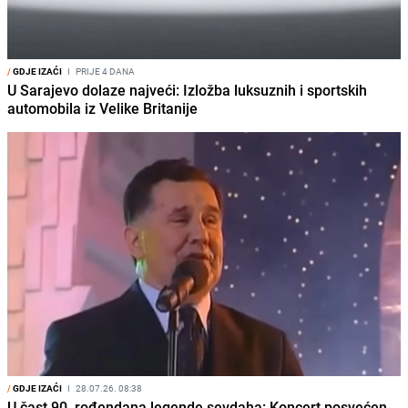
/
GDJE IZAĆI
I
PRIJE 4 DANA
U Sarajevo dolaze najveći: Izložba luksuznih i sportskih
automobila iz Velike Britanije
/
GDJE IZAĆI
I
28.07.26. 08:38
U čast 90. rođendana legende sevdaha: Koncert posvećen