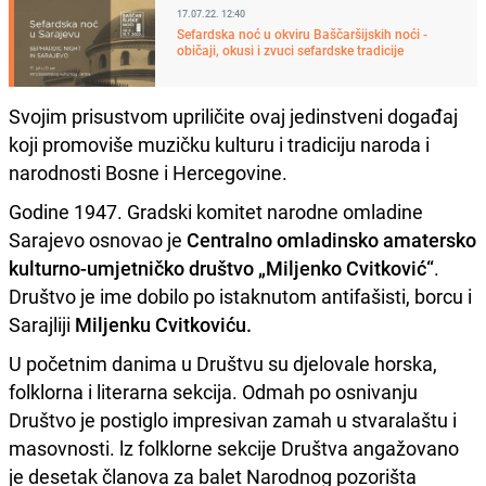
17.07.22. 12:40
Sefardska noć u okviru Baščaršijskih noći -
običaji, okusi i zvuci sefardske tradicije
Svojim prisustvom upriličite ovaj jedinstveni događaj
koji promoviše muzičku kulturu i tradiciju naroda i
narodnosti Bosne i Hercegovine.
Godine 1947. Gradski komitet narodne omladine
Sarajevo osnovao je
Centralno omladinsko amatersko
kulturno-umjetničko društvo „Miljenko Cvitković“
.
Društvo je ime dobilo po istaknutom antifašisti, borcu i
Sarajliji
Miljenku Cvitkoviću.
U početnim danima u Društvu su djelovale horska,
folklorna i literarna sekcija. Odmah po osnivanju
Društvo je postiglo impresivan zamah u stvaralaštu i
masovnosti. lz folklorne sekcije Društva angažovano
je desetak članova za balet Narodnog pozorišta