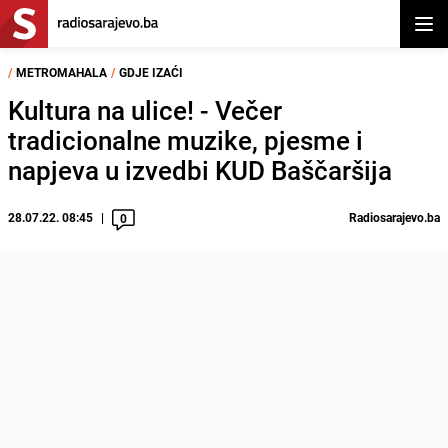
Otvor
/
METROMAHALA
/
GDJE IZAĆI
Kultura na ulice! - Večer
tradicionalne muzike, pjesme i
napjeva u izvedbi KUD Baščaršija
28.07.22. 08:45
Radiosarajevo.ba
0