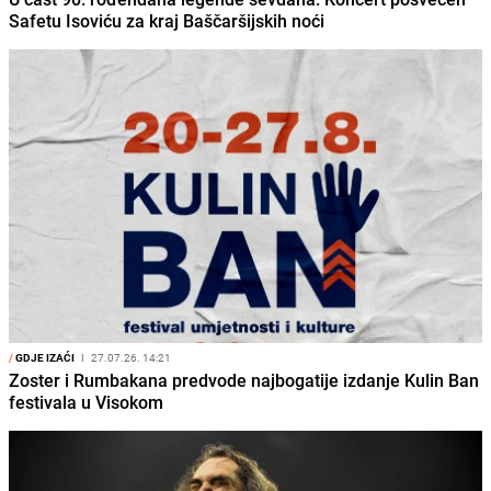
Safetu Isoviću za kraj Baščaršijskih noći
/
GDJE IZAĆI
I
27.07.26. 14:21
Zoster i Rumbakana predvode najbogatije izdanje Kulin Ban
festivala u Visokom