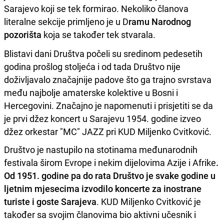
Sarajevo koji se tek formirao. Nekoliko članova
literalne sekcije primljeno je u D
ramu Narodnog
pozorišta
koja se također tek stvarala.
Blistavi dani Društva počeli su sredinom pedesetih
godina prošlog stoljeća i od tada Društvo nije
doživljavalo značajnije padove što ga trajno svrstava
među najbolje amaterske kolektive u Bosni i
Hercegovini. Značajno je napomenuti i prisjetiti se da
je prvi džez koncert u Sarajevu 1954. godine izveo
džez orkestar "MC" JAZZ pri KUD Miljenko Cvitković.
Društvo je nastupilo na stotinama međunarodnih
festivala širom Evrope i nekim dijelovima Azije i Afrike
.
Od 1951. godine pa do rata Društvo je svake godine u
ljetnim mjesecima izvodilo koncerte za inostrane
turiste i goste Sarajeva
. KUD Miljenko Cvitković je
također sa svojim članovima bio aktivni učesnik i