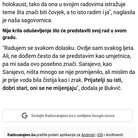
holokaust, tako da ona u svojim radovima istražuje
teme šta znači biti čovjek, a to isto radim i ja", naglasila
je naša sagovornica.
Nije krila oduševljenje što će predstaviti svoj rad u svom
gradu.
"Radujem se svakom dolasku. Ovdje sam svakog ljeta.
Ali, ne dođem često da se predstavim kao umjetnica,
pa mi sada ovo posebno znači. Sarajevo, kao
Sarajevo, ništa mnogo se nije promijenilo, ali mislim da
je prije voda bila čistija kao i zrak.
Prijatelji su isti,
dobri stari, oni se ne mijenjaju
", dodala je Bukvić.
Dodajte Radiosarajevo.ba u omiljene Google izvore
Radiosarajevo.ba
pratite putem aplikacije za
Android
|
iOS
i društvenih