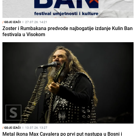
/
GDJE IZAĆI
I
27.07.26. 14:21
Zoster i Rumbakana predvode najbogatije izdanje Kulin Ban
festivala u Visokom
/
GDJE IZAĆI
I
13.07.26. 13:27
Metal ikona Max Cavalera po prvi put nastupa u Bosni i