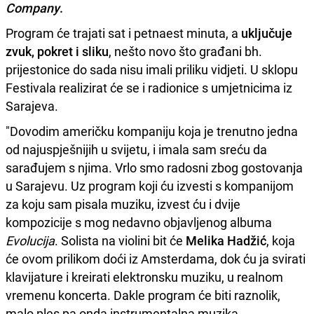
Company
.
Program će trajati sat i petnaest minuta, a
uključuje
zvuk, pokret i sliku
, nešto novo što građani bh.
prijestonice do sada nisu imali priliku vidjeti. U sklopu
Festivala realizirat će se i radionice s umjetnicima iz
Sarajeva.
"Dovodim američku kompaniju koja je trenutno jedna
od najuspješnijih u svijetu, i imala sam sreću da
sarađujem s njima. Vrlo smo radosni zbog gostovanja
u Sarajevu. Uz program koji ću izvesti s kompanijom
za koju sam pisala muziku, izvest ću i dvije
kompozicije s mog nedavno objavljenog albuma
Evolucija
. Solista na violini bit će
Melika Hadžić
, koja
će ovom prilikom doći iz Amsterdama, dok ću ja svirati
klavijature i kreirati elektronsku muziku, u realnom
vremenu koncerta. Dakle program će biti raznolik,
malo ples pa onda instrumentalna muzika,