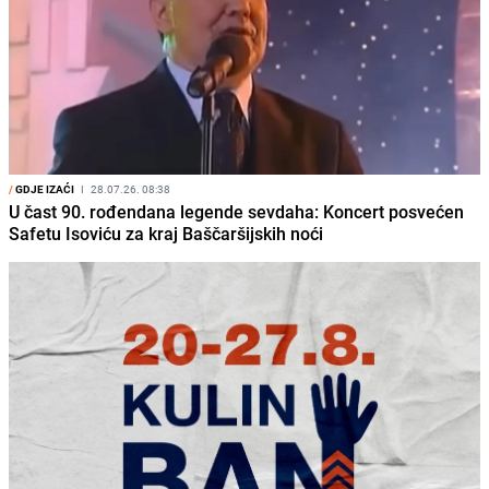
/
GDJE IZAĆI
I
28.07.26. 08:38
U čast 90. rođendana legende sevdaha: Koncert posvećen
Safetu Isoviću za kraj Baščaršijskih noći