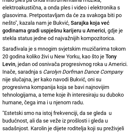
elektroakustična, a onda ples i video i elektronika s
glasovima. Pretpostavljam da će za svakoga biti po
nešto", kazala nam je Bukvić,
Sarajka koja već
godinama gradi uspješnu karijeru u Americi
, gdje je
stekla status jedne od najvažnijih kompozitorica.
Sarađivala je s mnogim svjetskim muzičarima tokom
20 godina koliko živi u New Yorku, kao što je
Tony
Levin
, jedan od osnivača progresivnog roka u Americi.
Inače, saradnja s
Carolyn Dorfman Dance Company
nije slučajna, jer kako navodi Bukvić, oni su
progresivna kompanija koja se bavi najnovijim
tehnologijama, a teme koje ih interesiraju su duboko
humane, čega ima i u njenom radu.
"Estetski smo na istoj frekvenciji, da se gleda u
budućnost, ali da se veže iz prošlosti i gleda u
sadašnjost. Karolin je dijete roditelja koji su preživjeli