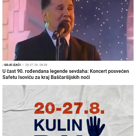
/
GDJE IZAĆI
I
28.07.26. 08:38
U čast 90. rođendana legende sevdaha: Koncert posvećen
Safetu Isoviću za kraj Baščaršijskih noći