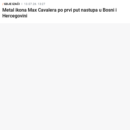
/
GDJE IZAĆI
I
13.07.26. 13:27
Metal ikona Max Cavalera po prvi put nastupa u Bosni i
Hercegovini