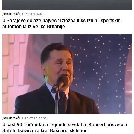
/
GDJE IZAĆI
I
PRIJE 1 DAN
U Sarajevo dolaze najveći: Izložba luksuznih i sportskih
automobila iz Velike Britanije
/
GDJE IZAĆI
I
28.07.26. 08:38
U čast 90. rođendana legende sevdaha: Koncert posvećen
Safetu Isoviću za kraj Baščaršijskih noći