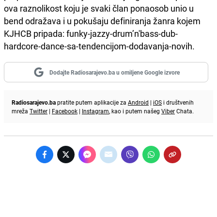
ova raznolikost koju je svaki član ponaosob unio u
bend odražava i u pokušaju definiranja žanra kojem
KJHCB pripada: funky-jazzy-drum’n'bass-dub-
hardcore-dance-sa-tendencijom-dodavanja-novih.
Dodajte Radiosarajevo.ba u omiljene Google izvore
Radiosarajevo.ba
pratite putem aplikacije za
Android
|
iOS
i društvenih
mreža
Twitter
|
Facebook
|
Instagram
, kao i putem našeg
Viber
Chata.