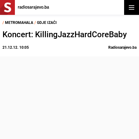
Otvor
/
METROMAHALA
/
GDJE IZAĆI
Koncert: KillingJazzHardCoreBaby
21.12.12. 10:05
Radiosarajevo.ba