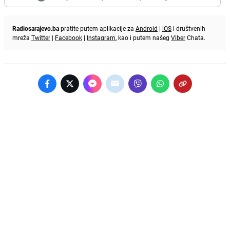
Radiosarajevo.ba
pratite putem aplikacije za
Android
|
iOS
i društvenih
mreža
Twitter
|
Facebook
|
Instagram
, kao i putem našeg
Viber
Chata.