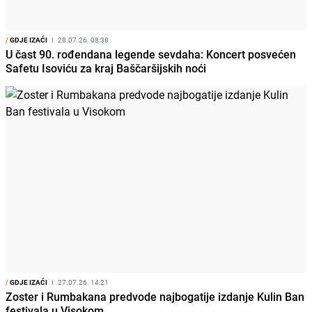
/
GDJE IZAĆI
I
28.07.26. 08:38
U čast 90. rođendana legende sevdaha: Koncert posvećen
Safetu Isoviću za kraj Baščaršijskih noći
/
GDJE IZAĆI
I
27.07.26. 14:21
Zoster i Rumbakana predvode najbogatije izdanje Kulin Ban
festivala u Visokom