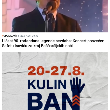
/
GDJE IZAĆI
I
28.07.26. 08:38
U čast 90. rođendana legende sevdaha: Koncert posvećen
Safetu Isoviću za kraj Baščaršijskih noći