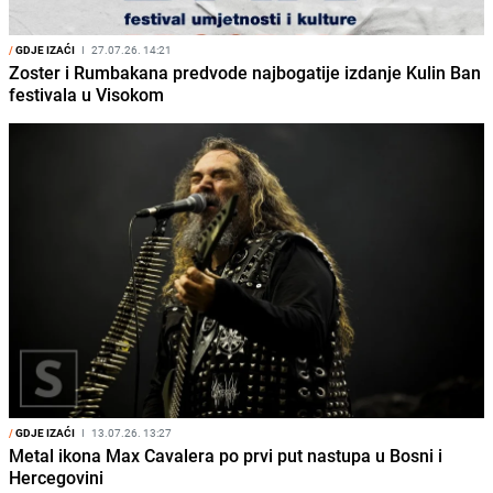
/
GDJE IZAĆI
I
27.07.26. 14:21
Zoster i Rumbakana predvode najbogatije izdanje Kulin Ban
festivala u Visokom
/
GDJE IZAĆI
I
13.07.26. 13:27
Metal ikona Max Cavalera po prvi put nastupa u Bosni i
Hercegovini