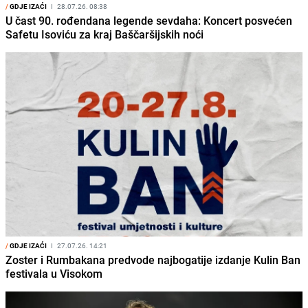
/
GDJE IZAĆI
I
28.07.26. 08:38
U čast 90. rođendana legende sevdaha: Koncert posvećen
Safetu Isoviću za kraj Baščaršijskih noći
/
GDJE IZAĆI
I
27.07.26. 14:21
Zoster i Rumbakana predvode najbogatije izdanje Kulin Ban
festivala u Visokom