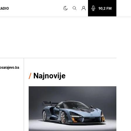
RADIO
90,2 FM
osarajevo.ba
/
Najnovije