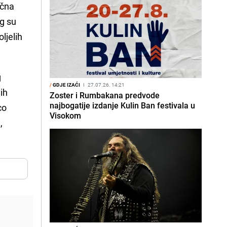
ična
og su
ljelih
g
/
GDJE IZAĆI
I
27.07.26. 14:21
ih
Zoster i Rumbakana predvode
najbogatije izdanje Kulin Ban festivala u
co
Visokom
,