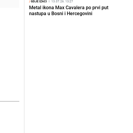
/
GDJE IZAĆI
I
13.07.26. 13:27
Metal ikona Max Cavalera po prvi put
nastupa u Bosni i Hercegovini