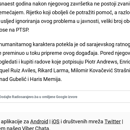
 šesnaest godina nakon njegovog završetka ne postoji zvan
mećajem. Rijetko koji oboljeli će potražiti pomoć, a razl
sljed ignoriranja ovog problema u javnosti, veliki broj obo
dnose na PTSP.
u humanitarnog karaktera potekla je od sarajevskog ratno
 je preminuo u toku pripreme ovog događaja. Pored njegov
ogledati i kupiti radove koje potpisuju Piotr Andrews, Enri
uel Ruiz Aviles, Rikard Larma, Milomir Kovačević Strašni
enad Gubelić i Haris Memija.
Dodajte Radiosarajevo.ba u omiljene Google izvore
aplikacije za
Android
|
iOS
i društvenih mreža
Twitter
|
utem našeg
Viber
Chata.