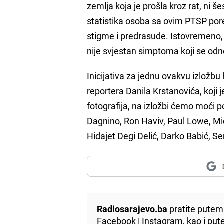
zemlja koja je prošla kroz rat, ni
statistika osoba sa ovim PTSP pore
stigme i predrasude. Istovremeno, u
nije svjestan simptoma koji se o
Inicijativa za jednu ovakvu izložb
reportera Danila Krstanovića, koji
fotografija, na izložbi ćemo moći p
Dagnino, Ron Haviv, Paul Lowe, Miq
Hidajet Degi Delić, Darko Babić, S
Radiosarajevo.ba
pratite putem 
Facebook
|
Instagram
, kao i p