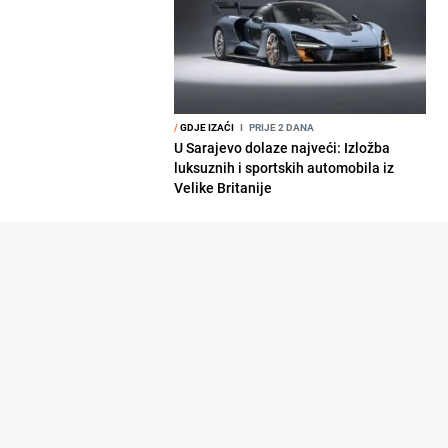
/
GDJE IZAĆI
I
PRIJE 2 DANA
U Sarajevo dolaze najveći: Izložba
luksuznih i sportskih automobila iz
Velike Britanije