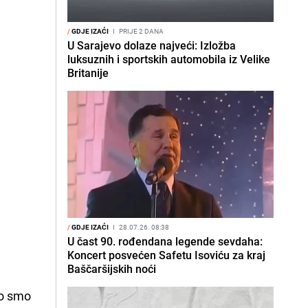
/
GDJE IZAĆI
I
PRIJE 2 DANA
U Sarajevo dolaze najveći: Izložba
luksuznih i sportskih automobila iz Velike
Britanije
/
GDJE IZAĆI
I
28.07.26. 08:38
U čast 90. rođendana legende sevdaha:
Koncert posvećen Safetu Isoviću za kraj
Baščaršijskih noći
ko smo