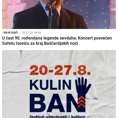
/
GDJE IZAĆI
I
28.07.26. 08:38
U čast 90. rođendana legende sevdaha: Koncert posvećen
Safetu Isoviću za kraj Baščaršijskih noći