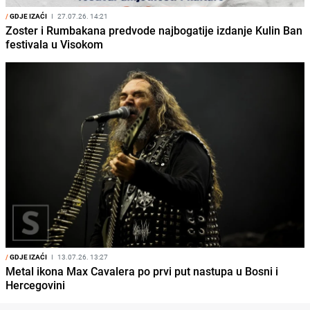
/
GDJE IZAĆI
I
27.07.26. 14:21
Zoster i Rumbakana predvode najbogatije izdanje Kulin Ban
festivala u Visokom
/
GDJE IZAĆI
I
13.07.26. 13:27
Metal ikona Max Cavalera po prvi put nastupa u Bosni i
Hercegovini