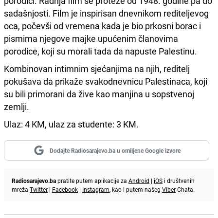
porodici. Radnja film se proteže od 1948. godine pa do
sadašnjosti. Film je inspirisan dnevnikom rediteljevog
oca, počevši od vremena kada je bio prkosni borac i
pismima njegove majke upućenim članovima
porodice, koji su morali tada da napuste Palestinu.
Kombinovan intimnim sjećanjima na njih, reditelj
pokušava da prikaže svakodnevnicu Palestinaca, koji
su bili primorani da žive kao manjina u sopstvenoj
zemlji.
Ulaz: 4 KM, ulaz za studente: 3 KM.
Dodajte Radiosarajevo.ba u omiljene Google izvore
Radiosarajevo.ba
pratite putem aplikacije za
Android
|
iOS
i društvenih
mreža
Twitter
|
Facebook
|
Instagram
, kao i putem našeg
Viber
Chata.