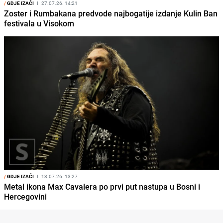
/
GDJE IZAĆI
I
27.07.26. 14:21
Zoster i Rumbakana predvode najbogatije izdanje Kulin Ban
festivala u Visokom
/
GDJE IZAĆI
I
13.07.26. 13:27
Metal ikona Max Cavalera po prvi put nastupa u Bosni i
Hercegovini