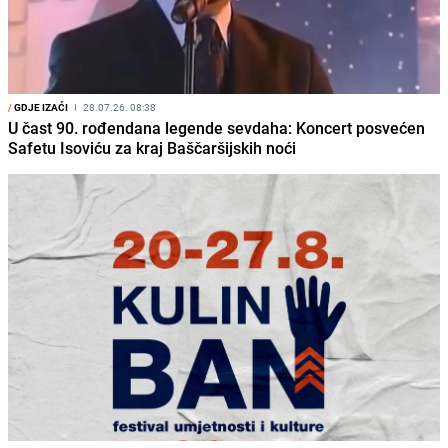
/
GDJE IZAĆI
I
28.07.26. 08:38
U čast 90. rođendana legende sevdaha: Koncert posvećen
Safetu Isoviću za kraj Baščaršijskih noći