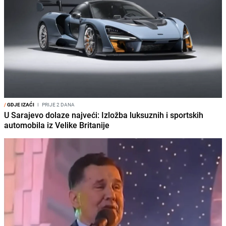
/
GDJE IZAĆI
I
PRIJE 2 DANA
U Sarajevo dolaze najveći: Izložba luksuznih i sportskih
automobila iz Velike Britanije