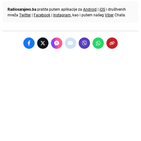
Radiosarajevo.ba
pratite putem aplikacije za
Android
|
iOS
i društvenih
mreža
Twitter
|
Facebook
|
Instagram
, kao i putem našeg
Viber
Chata.