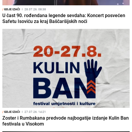
/
GDJE IZAĆI
I
28.07.26. 08:38
U čast 90. rođendana legende sevdaha: Koncert posvećen
Safetu Isoviću za kraj Baščaršijskih noći
/
GDJE IZAĆI
I
27.07.26. 14:21
Zoster i Rumbakana predvode najbogatije izdanje Kulin Ban
festivala u Visokom