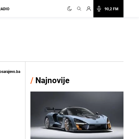
RADIO
90,2 FM
osarajevo.ba
/
Najnovije