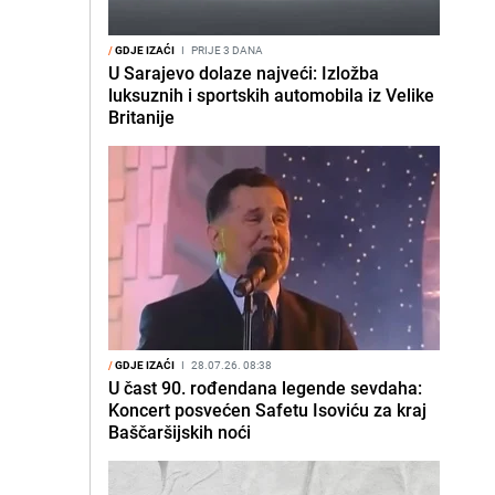
/
GDJE IZAĆI
I
PRIJE 3 DANA
U Sarajevo dolaze najveći: Izložba
luksuznih i sportskih automobila iz Velike
Britanije
/
GDJE IZAĆI
I
28.07.26. 08:38
U čast 90. rođendana legende sevdaha:
Koncert posvećen Safetu Isoviću za kraj
Baščaršijskih noći