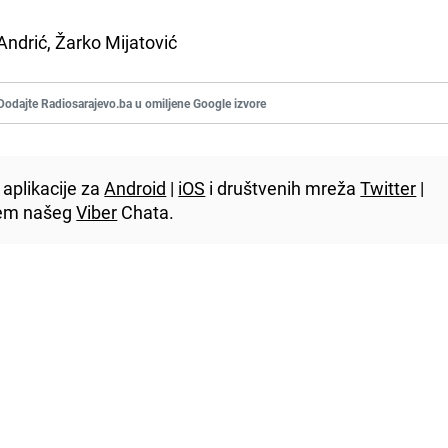
Andrić, Žarko Mijatović
Dodajte Radiosarajevo.ba u omiljene Google izvore
aplikacije za
Android
|
iOS
i društvenih mreža
Twitter
|
utem našeg
Viber
Chata.