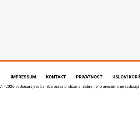
G
IMPRESSUM
KONTAKT
PRIVATNOST
USLOVI KOR
7. - 2026.
radiosarajevo.ba
. Sva prava pridržana. Zabranjeno preuzimanje sadržaja