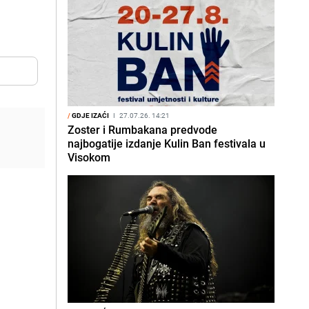
/
GDJE IZAĆI
I
27.07.26. 14:21
Zoster i Rumbakana predvode
najbogatije izdanje Kulin Ban festivala u
Visokom