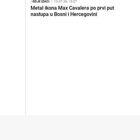
/
GDJE IZAĆI
I
13.07.26. 13:27
Metal ikona Max Cavalera po prvi put
nastupa u Bosni i Hercegovini