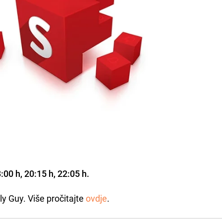
:00 h, 20:15 h, 22:05 h.
ily Guy. Više pročitajte
ovdje
.