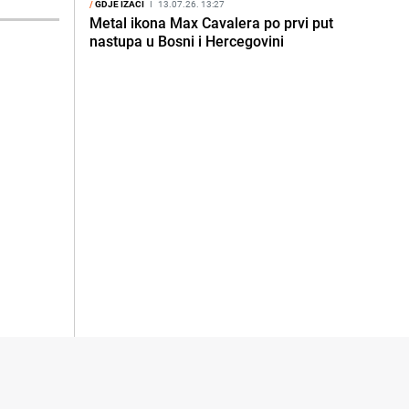
/
GDJE IZAĆI
I
13.07.26. 13:27
Metal ikona Max Cavalera po prvi put
nastupa u Bosni i Hercegovini