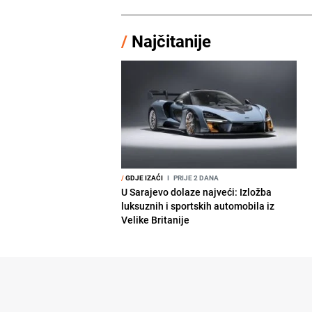
/
Najčitanije
/
GDJE IZAĆI
I
PRIJE 2 DANA
U Sarajevo dolaze najveći: Izložba
luksuznih i sportskih automobila iz
Velike Britanije