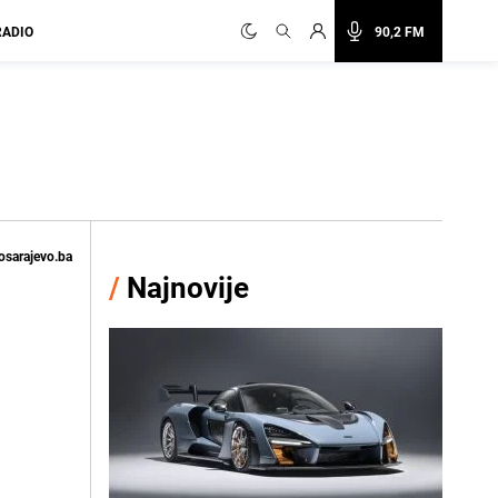
RADIO
90,2 FM
osarajevo.ba
/
Najnovije