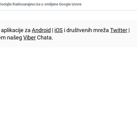
Dodajte Radiosarajevo.ba u omiljene Google izvore
aplikacije za
Android
|
iOS
i društvenih mreža
Twitter
|
utem našeg
Viber
Chata.