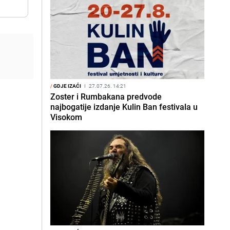
/
GDJE IZAĆI
I
27.07.26. 14:21
Zoster i Rumbakana predvode
najbogatije izdanje Kulin Ban festivala u
Visokom