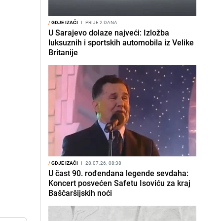
/
GDJE IZAĆI
I
PRIJE 2 DANA
U Sarajevo dolaze najveći: Izložba
luksuznih i sportskih automobila iz Velike
Britanije
/
GDJE IZAĆI
I
28.07.26. 08:38
U čast 90. rođendana legende sevdaha:
Koncert posvećen Safetu Isoviću za kraj
Baščaršijskih noći