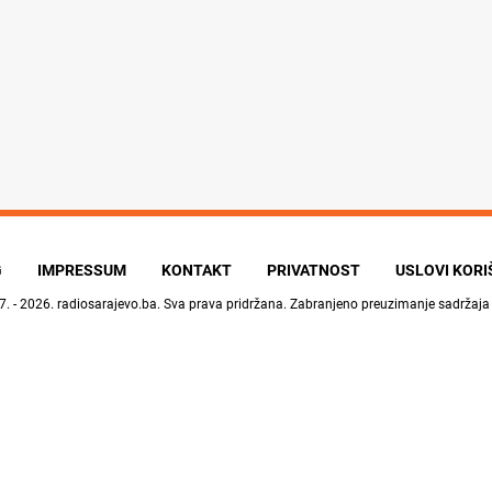
G
IMPRESSUM
KONTAKT
PRIVATNOST
USLOVI KOR
7. - 2026.
radiosarajevo.ba
. Sva prava pridržana. Zabranjeno preuzimanje sadržaja