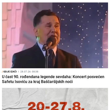
/
GDJE IZAĆI
I
28.07.26. 08:38
U čast 90. rođendana legende sevdaha: Koncert posvećen
Safetu Isoviću za kraj Baščaršijskih noći