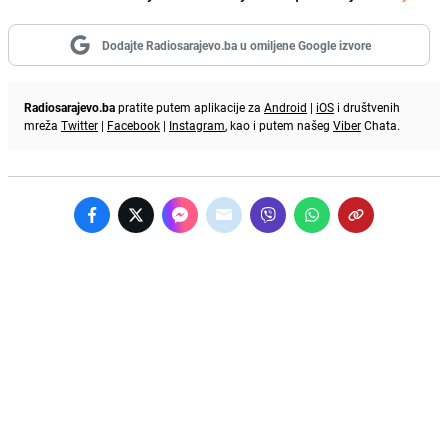
Dodajte Radiosarajevo.ba u omiljene Google izvore
Radiosarajevo.ba
pratite putem aplikacije za
Android
|
iOS
i društvenih
mreža
Twitter
|
Facebook
|
Instagram
, kao i putem našeg
Viber
Chata.