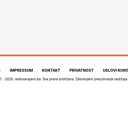
G
IMPRESSUM
KONTAKT
PRIVATNOST
USLOVI KOR
7. - 2026.
radiosarajevo.ba
. Sva prava pridržana. Zabranjeno preuzimanje sadržaja