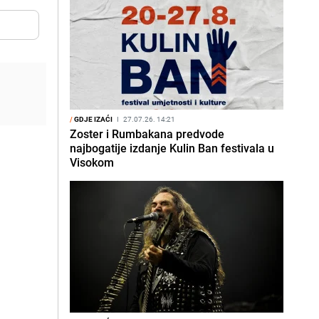
/
GDJE IZAĆI
I
27.07.26. 14:21
Zoster i Rumbakana predvode
najbogatije izdanje Kulin Ban festivala u
Visokom