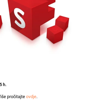
25 h.
iše pročitajte
ovdje
.