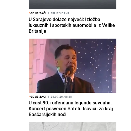
/
GDJE IZAĆI
I
PRIJE 3 DANA
U Sarajevo dolaze najveći: Izložba
luksuznih i sportskih automobila iz Velike
Britanije
/
GDJE IZAĆI
I
28.07.26. 08:38
U čast 90. rođendana legende sevdaha:
Koncert posvećen Safetu Isoviću za kraj
Baščaršijskih noći