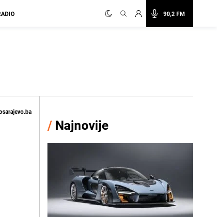
RADIO
90,2 FM
osarajevo.ba
/
Najnovije