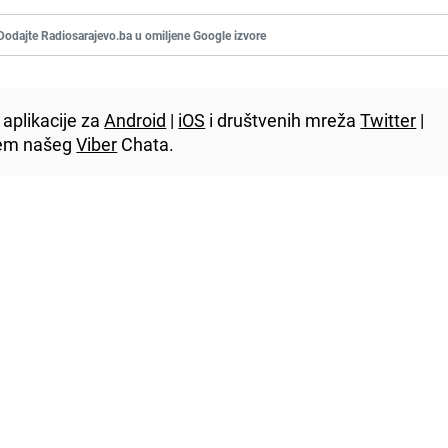
Dodajte Radiosarajevo.ba u omiljene Google izvore
aplikacije za
Android
|
iOS
i društvenih mreža
Twitter
|
utem našeg
Viber
Chata.