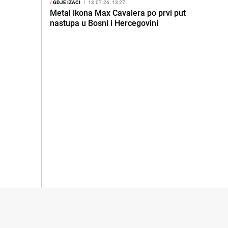
/
GDJE IZAĆI
I
13.07.26. 13:27
Metal ikona Max Cavalera po prvi put
nastupa u Bosni i Hercegovini