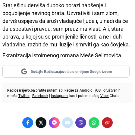
Starješinu derviša duboko porazi hapšenje i
pogubljenje nevinog brata. Uzvrativši i sam zlom,
derviš uspijeva da sruši vladajuće ljude i, u nadi da će
da uspostavi pravdu, sam preuzima vlast. Ali, stara
uprava, u kojoj su se promijenile ličnosti, a ne i duh
vladavine, razbit će mu iluzije i smrviti ga kao čovjeka.
Ekranizacija istoimenog romana Meše Selimovića.
Dodajte Radiosarajevo.ba u omiljene Google izvore
Radiosarajevo.ba
pratite putem aplikacije za
Android
|
iOS
i društvenih
mreža
Twitter
|
Facebook
|
Instagram
, kao i putem našeg
Viber
Chata.