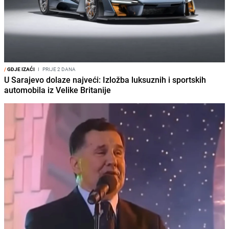
/
GDJE IZAĆI
I
PRIJE 2 DANA
U Sarajevo dolaze najveći: Izložba luksuznih i sportskih
automobila iz Velike Britanije