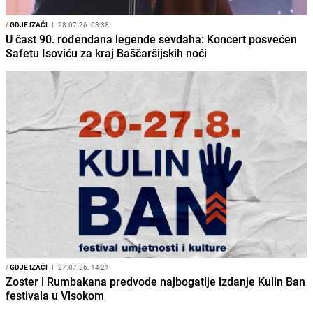
/
GDJE IZAĆI
I
28.07.26. 08:38
U čast 90. rođendana legende sevdaha: Koncert posvećen
Safetu Isoviću za kraj Baščaršijskih noći
/
GDJE IZAĆI
I
27.07.26. 14:21
Zoster i Rumbakana predvode najbogatije izdanje Kulin Ban
festivala u Visokom