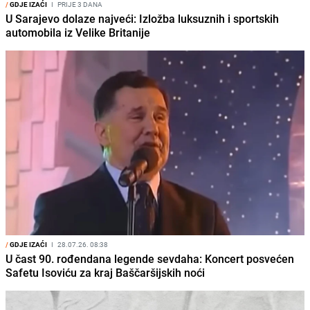
/
GDJE IZAĆI
I
PRIJE 3 DANA
U Sarajevo dolaze najveći: Izložba luksuznih i sportskih
automobila iz Velike Britanije
/
GDJE IZAĆI
I
28.07.26. 08:38
U čast 90. rođendana legende sevdaha: Koncert posvećen
Safetu Isoviću za kraj Baščaršijskih noći