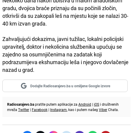
Nekoliko dana nakon ubistva u malom anadolskom
gradu, dvojica braće priznaju da su počinili zločin,
otkrivši da su zakopali leš na mjestu koje se nalazi 30-
40 km izvan grada.
Zahvaljujući dokazima, javni tužilac, lokalni policijski
upravitelj, doktor i nekolicina službenika upućuju se
zajedno sa osumnjičenima na zadatak koji
podrazumijeva ekshumaciju leša i njegovo dovlačenje
nazad u grad.
Dodajte Radiosarajevo.ba u omiljene Google izvore
Radiosarajevo.ba
pratite putem aplikacije za
Android
|
iOS
i društvenih
mreža
Twitter
|
Facebook
|
Instagram
, kao i putem našeg
Viber
Chata.