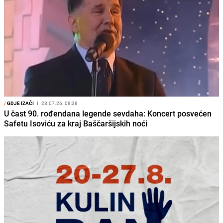
/
GDJE IZAĆI
I
28.07.26. 08:38
U čast 90. rođendana legende sevdaha: Koncert posvećen
Safetu Isoviću za kraj Baščaršijskih noći