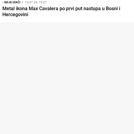
/
GDJE IZAĆI
I
13.07.26. 13:27
Metal ikona Max Cavalera po prvi put nastupa u Bosni i
Hercegovini