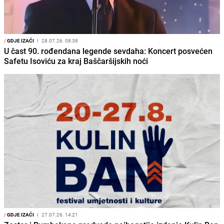
/
GDJE IZAĆI
I
28.07.26. 08:38
U čast 90. rođendana legende sevdaha: Koncert posvećen
Safetu Isoviću za kraj Baščaršijskih noći
/
GDJE IZAĆI
I
27.07.26. 14:21