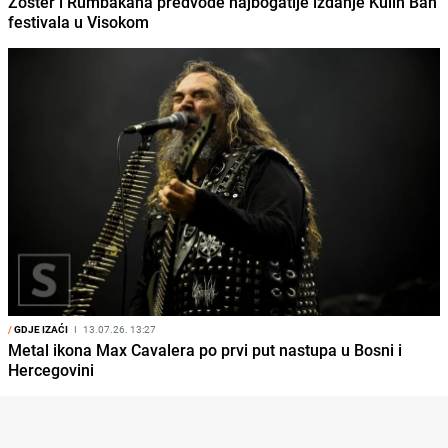
Zoster i Rumbakana predvode najbogatije izdanje Kulin Ban
festivala u Visokom
/
GDJE IZAĆI
I
13.07.26. 13:27
Metal ikona Max Cavalera po prvi put nastupa u Bosni i
Hercegovini