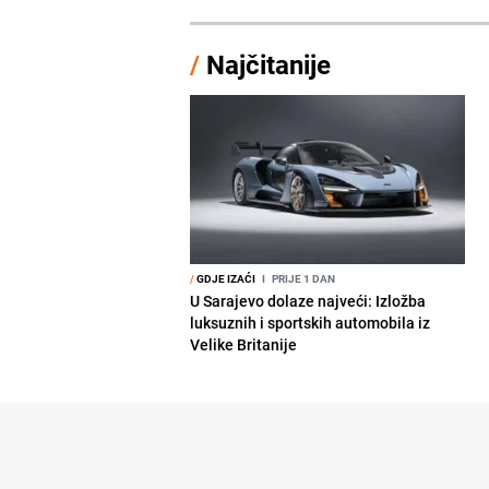
/
Najčitanije
/
GDJE IZAĆI
I
PRIJE 1 DAN
U Sarajevo dolaze najveći: Izložba
luksuznih i sportskih automobila iz
Velike Britanije