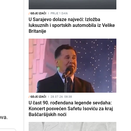
/
GDJE IZAĆI
I
PRIJE 1 DAN
U Sarajevo dolaze najveći: Izložba
luksuznih i sportskih automobila iz Velike
Britanije
/
GDJE IZAĆI
I
28.07.26. 08:38
U čast 90. rođendana legende sevdaha:
Koncert posvećen Safetu Isoviću za kraj
Baščaršijskih noći
ova.