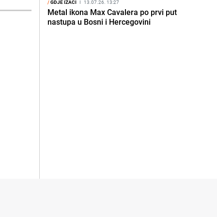
/
GDJE IZAĆI
I
13.07.26. 13:27
Metal ikona Max Cavalera po prvi put
nastupa u Bosni i Hercegovini