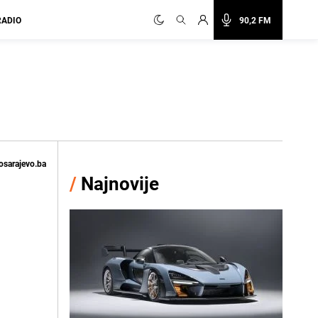
RADIO
90,2 FM
osarajevo.ba
/
Najnovije