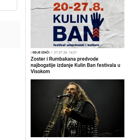
/
GDJE IZAĆI
I
27.07.26. 14:21
Zoster i Rumbakana predvode
najbogatije izdanje Kulin Ban festivala u
Visokom