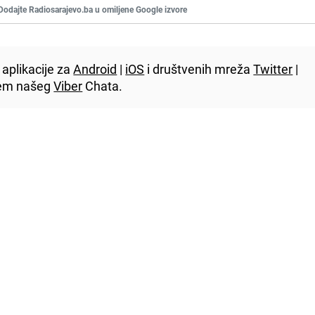
Dodajte Radiosarajevo.ba u omiljene Google izvore
aplikacije za
Android
|
iOS
i društvenih mreža
Twitter
|
utem našeg
Viber
Chata.