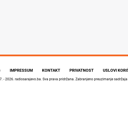
G
IMPRESSUM
KONTAKT
PRIVATNOST
USLOVI KOR
7. - 2026.
radiosarajevo.ba
. Sva prava pridržana. Zabranjeno preuzimanje sadržaja