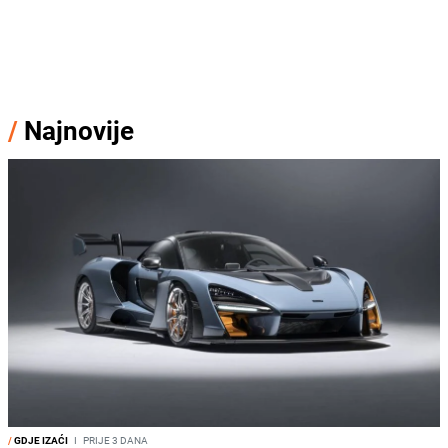
/
Najnovije
/
GDJE IZAĆI
I
PRIJE 3 DANA