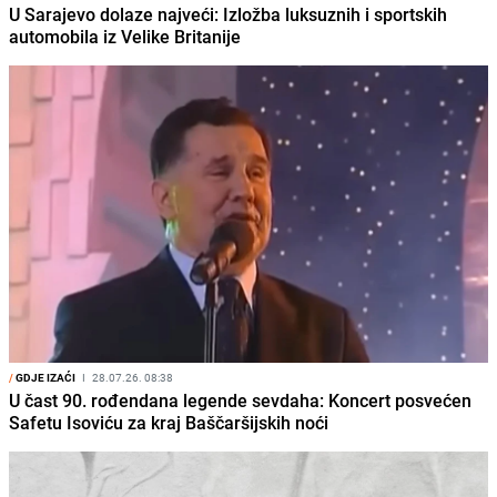
U Sarajevo dolaze najveći: Izložba luksuznih i sportskih
automobila iz Velike Britanije
/
GDJE IZAĆI
I
28.07.26. 08:38
U čast 90. rođendana legende sevdaha: Koncert posvećen
Safetu Isoviću za kraj Baščaršijskih noći