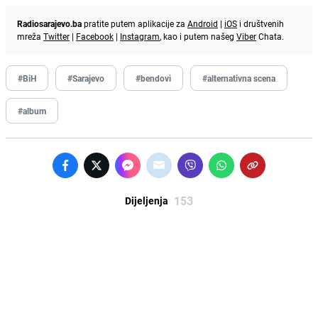
Radiosarajevo.ba
pratite putem aplikacije za
Android
|
iOS
i društvenih
mreža
Twitter
|
Facebook
|
Instagram
, kao i putem našeg
Viber
Chata.
#BiH
#Sarajevo
#bendovi
#alternativna scena
#album
153
Dijeljenja