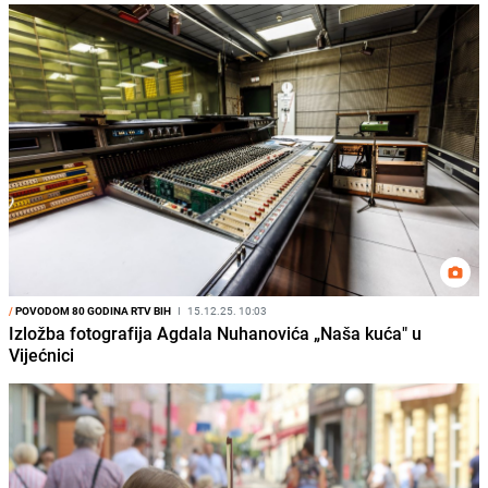
/
POVODOM 80 GODINA RTV BIH
I
15.12.25. 10:03
Izložba fotografija Agdala Nuhanovića „Naša kuća" u
Vijećnici