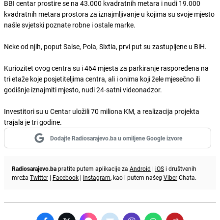
BBI centar prostire se na 43.000 kvadratnih metara i nudi 19.000
kvadratnih metara prostora za iznajmljivanje u kojima su svoje mjesto
našle svjetski poznate robne i ostale marke.
Neke od njih, poput Salse, Pola, Sixtia, prvi put su zastupljene u BiH.
Kuriozitet ovog centra su i 464 mjesta za parkiranje raspoređena na
tri etaže koje posjetiteljima centra, ali i onima koji žele mjesečno ili
godišnje iznajmiti mjesto, nudi 24-satni videonadzor.
Investitori su u Centar uložili 70 miliona KM, a realizacija projekta
trajala je tri godine.
Dodajte Radiosarajevo.ba u omiljene Google izvore
Radiosarajevo.ba
pratite putem aplikacije za
Android
|
iOS
i društvenih
mreža
Twitter
|
Facebook
|
Instagram
, kao i putem našeg
Viber
Chata.