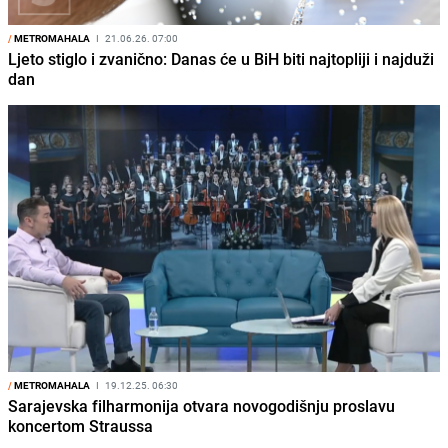
/
METROMAHALA
I
21.06.26. 07:00
Ljeto stiglo i zvanično: Danas će u BiH biti najtopliji i najduži
dan
/
METROMAHALA
I
19.12.25. 06:30
Sarajevska filharmonija otvara novogodišnju proslavu
koncertom Straussa